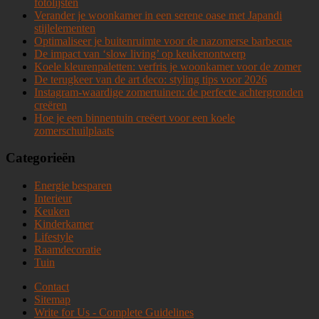
fotolijsten
Verander je woonkamer in een serene oase met Japandi
stijlelementen
Optimaliseer je buitenruimte voor de nazomerse barbecue
De impact van ‘slow living’ op keukenontwerp
Koele kleurenpaletten: verfris je woonkamer voor de zomer
De terugkeer van de art deco: styling tips voor 2026
Instagram-waardige zomertuinen: de perfecte achtergronden
creëren
Hoe je een binnentuin creëert voor een koele
zomerschuilplaats
Categorieën
Energie besparen
Interieur
Keuken
Kinderkamer
Lifestyle
Raamdecoratie
Tuin
Contact
Sitemap
Write for Us - Complete Guidelines