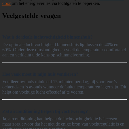
door
om het energieverlies via tochtgaten te beperken.
Veelgestelde vragen
Wat is de ideale luchtvochtigheid binnenshuis?
De optimale luchtvochtigheid binnenshuis ligt tussen de 40% en
60%. Onder deze omstandigheden voelt de temperatuur comfortabel
aan en verkleint u de kans op schimmelvorming.
Hoe vaak moet ik mijn huis ventileren?
Ventileer uw huis minimaal 15 minuten per dag, bij voorkeur ’s
ochtends en ’s avonds wanneer de buitentemperaturen lager zijn. Dit
helpt om vochtige lucht effectief af te voeren.
Zal airconditioning helpen bij vochtwering?
Ja, airconditioning kan helpen de luchtvochtigheid te beheersen,
maar zorg ervoor dat het niet de enige bron van vochtregulatie is en