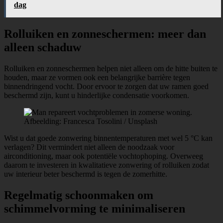
dag
Rolluiken en zonneschermen: meer dan
alleen schaduw
Rolluiken en zonneschermen helpen niet alleen om de hitte buiten te
houden, maar ze vormen ook een belangrijke barrière tegen
binnendringend vocht. Door ervoor te zorgen dat uw ramen goed
beschermd zijn, kunt u hinderlijke condensatie voorkomen.
Afbeelding: Francesca Tosolini / Unsplash
Wist u dat goede zonwering binnentemperaturen met wel 5 °C kan
verlagen? Dit vermindert niet alleen de noodzaak voor
airconditioning, maar ook potentiële vochtophoping. Overweeg
daarom te investeren in kwalitatieve zonwering of rolluiken zodat
uw interieur beter beschermd is tegen de zomerhitte.
Regelmatig schoonmaken om
schimmelvorming te minimaliseren