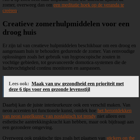
zomer, overweeg dan om
een meditatie hoek op de veranda te
creëren
.
Creatieve zomerhulpmiddelen voor een
droog huis
Er zijn tal van creatieve hulpmiddelen beschikbaar om een droog en
aangenaam huis te behouden gedurende de zomer. Van eenvoudige
oplossingen zoals het gebruik van hygroscopische zouten in
vochtige gebieden, tot geavanceerde domotica-systemen die de
luchtvochtigheid continu monitoren en aanpassen.
Lees ook:
Maak van uw gezondheid een prioriteit met
deze 6 tips voor een gezonde levensstijl
Daarbij kan de juiste interieurkeuze ook een verschil maken. Van
neon accenten tot functionele kunst, ontdek hoe
het herontdekken
van neon nagelkunst: van nostalgisch tot trendy
niet alleen een
esthetische aantrekkingskracht kan hebben, maar ook bijdraagt aan
een gezondere omgeving.
Overweeg ook praktische tips zoals het plaatsen van
stickers on the