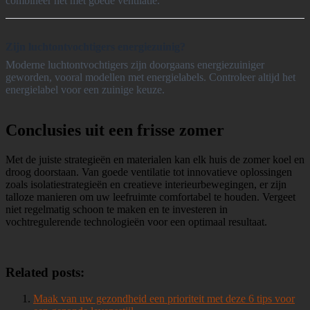
combineer het met goede ventilatie.
Zijn luchtontvochtigers energiezuinig?
Moderne luchtontvochtigers zijn doorgaans energiezuiniger
geworden, vooral modellen met energielabels. Controleer altijd het
energielabel voor een zuinige keuze.
Conclusies uit een frisse zomer
Met de juiste strategieën en materialen kan elk huis de zomer koel en
droog doorstaan. Van goede ventilatie tot innovatieve oplossingen
zoals isolatiestrategieën en creatieve interieurbewegingen, er zijn
talloze manieren om uw leefruimte comfortabel te houden. Vergeet
niet regelmatig schoon te maken en te investeren in
vochtregulerende technologieën voor een optimaal resultaat.
Related posts:
Maak van uw gezondheid een prioriteit met deze 6 tips voor