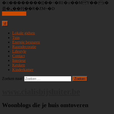
�/c��������[[��<�RI:�:c��MΎ��:z�
졾�ܢ��F[��R�ZM~�D
Skip to content
d
Lokale gidsen
Tuin
Energie besparen
Raamdecoratie
Lifestyle
Contact
Interieur
Keuken
Kinderkamer
Zoeken naar:
www.cialisbijsluiter.be
Woonblogs die je huis omtoveren