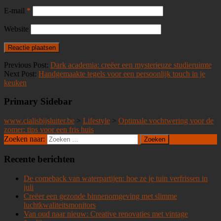
E-mail
*
Website
Previous Post:
Dark academia: creëer een mysterieuze studieruimte
Next Post:
Handgemaakte tegels voor een persoonlijk touch in je
keuken
Primary Sidebar
www.cialisbijsluiter.be
>
Lifestyle
>
Optimale vochtwering voor de
zomer: tips voor een fris huis
Zoeken naar:
Recente berichten
De comeback van waterpartijen: hoe ze je tuin verfrissen in
juli
Creëer een gezonde binnenomgeving met slimme
luchtkwaliteitsmonitors
Van oud naar nieuw: Creative renovaties met vintage