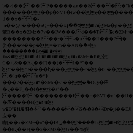
b�>j��)΄��!P�����ԫ��&���;�"k��B
��������p�SVT�(w��ę��!j���
��x�;�-
m��@J����nQ+���պ��כ��7�Ma�jf��J��ͱ4j���Ѳ�
撆R��x�ZMz�7v��IW���/d��ٞ�Тז�c�ZM~�ji�� ߒ��sQz�����Ԡ��DW��3�De�n"��M�+/
��������B��:�-�u��IJ���7j�
委���9��p�=�'m��AN�ޭ�=/
��������B��:�-
�n&������nUf���������q��x�ZM~�
c��
Ϲ�+,&��Ὰܢ��F[��(�1�*"��
ϒ��"J����ԧ�����<�;�b"�� ���"j��
,�!q�� қ�*]/
���؝�2��7�SMc�s"���ޭ�DQ/�应
�ܢ��F_��!� :�s"��
����7`��������F��+�SVT�n"��IJ�
�应����B ��4�
w�D"��IJ�׭�-`������S��9�Dr�ji��EJ߅��gJ�
应��
矁[��x�ZM~�n"��IB؃��!'����Тѕ��+��(m��IK�ʭ�/|
��ϐܢ��F[��x�ZMz�G�� %嬩