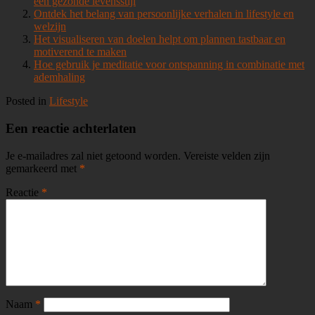
een gezonde levensstijl
Ontdek het belang van persoonlijke verhalen in lifestyle en
welzijn
Het visualiseren van doelen helpt om plannen tastbaar en
motiverend te maken
Hoe gebruik je meditatie voor ontspanning in combinatie met
ademhaling
Posted in
Lifestyle
Een reactie achterlaten
Je e-mailadres zal niet getoond worden.
Vereiste velden zijn
gemarkeerd met
*
Reactie
*
Naam
*