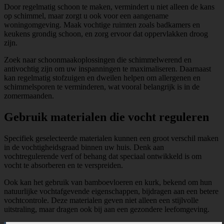
Door regelmatig schoon te maken, vermindert u niet alleen de kans
op schimmel, maar zorgt u ook voor een aangename
woningomgeving. Maak vochtige ruimten zoals badkamers en
keukens grondig schoon, en zorg ervoor dat oppervlakken droog
zijn.
Zoek naar schoonmaakoplossingen die schimmelwerend en
antivochtig zijn om uw inspanningen te maximaliseren. Daarnaast
kan regelmatig stofzuigen en dweilen helpen om allergenen en
schimmelsporen te verminderen, wat vooral belangrijk is in de
zomermaanden.
Gebruik materialen die vocht reguleren
Specifiek geselecteerde materialen kunnen een groot verschil maken
in de vochtigheidsgraad binnen uw huis. Denk aan
vochtregulerende verf of behang dat speciaal ontwikkeld is om
vocht te absorberen en te verspreiden.
Ook kan het gebruik van bamboevloeren en kurk, bekend om hun
natuurlijke vochtafgevende eigenschappen, bijdragen aan een betere
vochtcontrole. Deze materialen geven niet alleen een stijlvolle
uitstraling, maar dragen ook bij aan een gezondere leefomgeving.