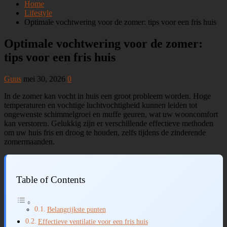
Home
Lifestyle
Optimale vochtwering voor de zomer: tips voor een fris huis
Optimale vochtwering voor de zomer:
tips voor een fris huis
Guus
mei 30, 2026
0
In de zomer kan vocht in huis een groot probleem worden. Hoge
temperaturen en vochtige luchtvochtigheid kunnen leiden tot
ongewenste schimmelgroei en muffe geuren, wat uw wooncomfort
kan verstoren. Gelukkig zijn er verschillende effectieve methoden
om uw huis fris en droog te houden, zelfs tijdens de zinderende
zomermaanden.
Table of Contents
Belangrijkste punten
Effectieve ventilatie voor een fris huis