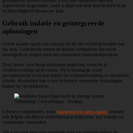
geïntegreerd kunnen worden. Zoek naar apparaten met een
ingebouwde hygrometer, zodat u altijd real-time inzicht heeft in de
luchtvochtigheid binnen uw huis.
Gebruik isolatie en geïntegreerde
oplossingen
Goede isolatie speelt een cruciale rol bij het vochtvrij houden van
uw huis. Geïsoleerde ramen en deuren verhinderen dat vocht
doorsijpelt en zorgen voor een constantere binnentemperatuur.
Door keuze voor hoog rendement beglazing voorkom je
condensvorming op de ramen. Dit is belangrijk, want
gecondenseerd vocht kan leiden tot schimmelvorming en structurele
schade. Bovendien kan u met isolerende materialen besparingen
maken op energiekosten.
Afbeelding: ClickerHappy / Pixabay
Creatieve combinaties, zoals
etalagestickers laten maken
, kunnen
ook helpen om directe zonlichtinval te reduceren, wat warmte en
condensatie vermindert.
Als u op zoek bent naar inspiratie voor uw interieur tijdens de