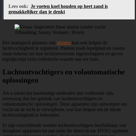
Lees ook:
Je voeten koel houden op heet zand is
gemakkelijker dan je denkt
Afbeelding: Sonny Vermeer / Pexels
Het strategisch plaatsen van
planten
kan ook helpen de
luchtvochtigheid te reguleren. Planten zoals lepelplant en varens
staan bekend om hun luchtzuiverende eigenschappen en geven
tegelijkertijd extra esthetische waarde aan uw huis.
Luchtontvochtigers en volautomatische
oplossingen
Als u merkt dat handmatige methoden niet voldoende zijn,
overweeg dan het gebruik van luchtontvochtigers en
volautomatische oplossingen. Deze apparaten zijn ontworpen om
vocht uit de lucht te verwijderen, wat kan helpen om de ideale
luchtvochtigheid te behouden.
Er zijn verschillende soorten luchtontvochtigers beschikbaar, van
draagbare apparaten tot aan units die direct in uw HVAC-systeem