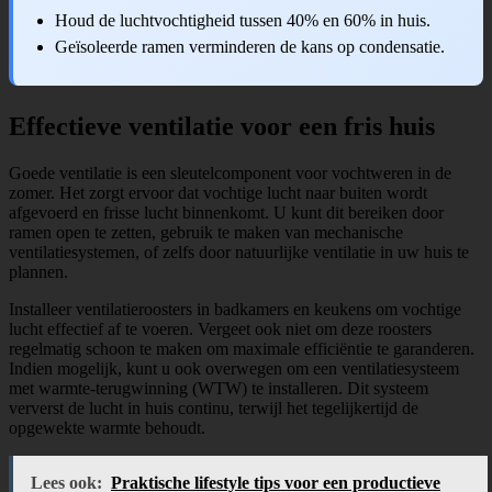
Houd de luchtvochtigheid tussen 40% en 60% in huis.
Geïsoleerde ramen verminderen de kans op condensatie.
Effectieve ventilatie voor een fris huis
Goede ventilatie is een sleutelcomponent voor vochtweren in de
zomer. Het zorgt ervoor dat vochtige lucht naar buiten wordt
afgevoerd en frisse lucht binnenkomt. U kunt dit bereiken door
ramen open te zetten, gebruik te maken van mechanische
ventilatiesystemen, of zelfs door natuurlijke ventilatie in uw huis te
plannen.
Installeer ventilatieroosters in badkamers en keukens om vochtige
lucht effectief af te voeren. Vergeet ook niet om deze roosters
regelmatig schoon te maken om maximale efficiëntie te garanderen.
Indien mogelijk, kunt u ook overwegen om een ventilatiesysteem
met warmte-terugwinning (WTW) te installeren. Dit systeem
ververst de lucht in huis continu, terwijl het tegelijkertijd de
opgewekte warmte behoudt.
Lees ook:
Praktische lifestyle tips voor een productieve