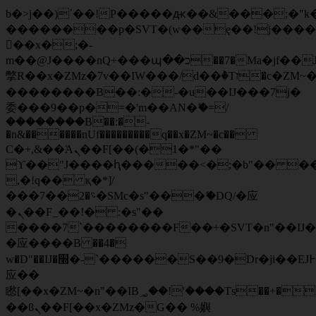
b�>j��)΄��!P�����ԫ��&���;�"k��B
��������p�SVT�(w��ę��!j���
��x�;�-
m��@J����nQ+���պ��כ��7�Ma�jf��J��ͱ4j���Ѳ�
撆R��x�ZMz�7v��IW���/d��ٞ�Тז�c�ZM~�ji�� ߒ��sQz�����Ԡ��DW��3�De�n"��M�+/
��������B��:�-�u��IJ���7j�
委���9��p�=�'m��AN�ޭ�=/
��������B��:�-
�n&������nUf���������q��x�ZM~�
c��
Ϲ�+,&��Ὰܢ��F[��(�1�*"��
ϒ��"J����ԧ�����<�;�b"�� ���"j��
,�!q�� қ�*]/
���؝�2��7�SMc�s"���ޭ�DQ/�应
�ܢ��F_��!� :�s"��
����7`��������F��+�SVT�n"��IJ�
�应����B ��4�
w�D"��IJ�׭�-`������S��9�Dr�ji��EJ߅��gJ�
应��
矁[��x�ZM~�n"��IB؃��!'����Тѕ��+��(m��IK�ʭ�/|
��ϐܢ��F[��x�ZMz�G�� %嬩