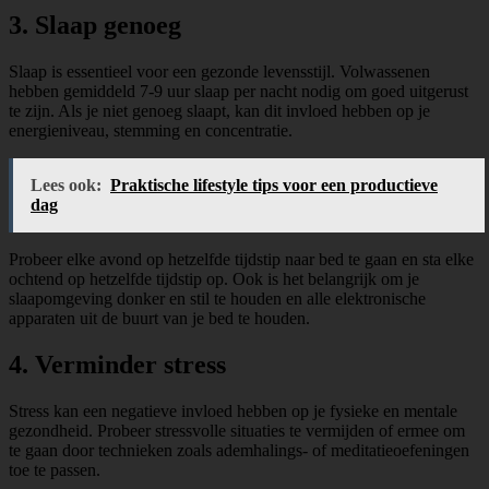
3. Slaap genoeg
Slaap is essentieel voor een gezonde levensstijl. Volwassenen
hebben gemiddeld 7-9 uur slaap per nacht nodig om goed uitgerust
te zijn. Als je niet genoeg slaapt, kan dit invloed hebben op je
energieniveau, stemming en concentratie.
Lees ook:
Praktische lifestyle tips voor een productieve
dag
Probeer elke avond op hetzelfde tijdstip naar bed te gaan en sta elke
ochtend op hetzelfde tijdstip op. Ook is het belangrijk om je
slaapomgeving donker en stil te houden en alle elektronische
apparaten uit de buurt van je bed te houden.
4. Verminder stress
Stress kan een negatieve invloed hebben op je fysieke en mentale
gezondheid. Probeer stressvolle situaties te vermijden of ermee om
te gaan door technieken zoals ademhalings- of meditatieoefeningen
toe te passen.