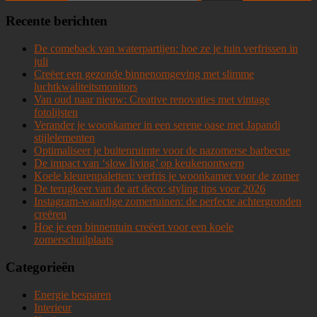
Recente berichten
De comeback van waterpartijen: hoe ze je tuin verfrissen in
juli
Creëer een gezonde binnenomgeving met slimme
luchtkwaliteitsmonitors
Van oud naar nieuw: Creative renovaties met vintage
fotolijsten
Verander je woonkamer in een serene oase met Japandi
stijlelementen
Optimaliseer je buitenruimte voor de nazomerse barbecue
De impact van ‘slow living’ op keukenontwerp
Koele kleurenpaletten: verfris je woonkamer voor de zomer
De terugkeer van de art deco: styling tips voor 2026
Instagram-waardige zomertuinen: de perfecte achtergronden
creëren
Hoe je een binnentuin creëert voor een koele
zomerschuilplaats
Categorieën
Energie besparen
Interieur