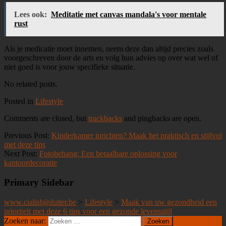
Lees ook:
Meditatie met canvas mandala's voor mentale
rust
Als je medicatie moet innemen, neem deze dan altijd precies zoals
voorgeschreven door de arts en volg hun advies op over wat wel of
niet goed is voor jouw specifieke situatie.
No related posts.
Posted in
Lifestyle
Comments are closed, but
trackbacks
and pingbacks are open.
Previous Post:
Kinderkamer inrichten? Maak het praktisch en stijlvol
met deze tips
Next Post:
Fotobehang: Een betaalbare oplossing voor
kantoordecoratie
Primary Sidebar
www.cialisbijsluiter.be
>
Lifestyle
>
Maak van uw gezondheid een
prioriteit met deze 6 tips voor een gezonde levensstijl
Zoeken naar: