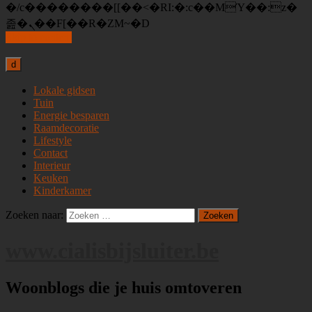
�/c��������[[��<�RI:�:c��MΎ��:z�
졾�ܢ��F[��R�ZM~�D
Skip to content
d
Lokale gidsen
Tuin
Energie besparen
Raamdecoratie
Lifestyle
Contact
Interieur
Keuken
Kinderkamer
Zoeken naar:
www.cialisbijsluiter.be
Woonblogs die je huis omtoveren