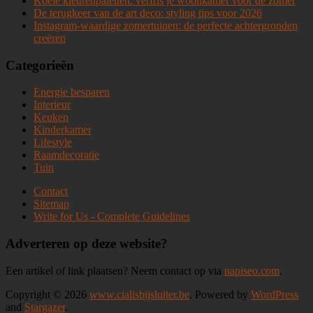
Koele kleurenpaletten: verfris je woonkamer voor de zomer
De terugkeer van de art deco: styling tips voor 2026
Instagram-waardige zomertuinen: de perfecte achtergronden
creëren
Categorieën
Energie besparen
Interieur
Keuken
Kinderkamer
Lifestyle
Raamdecoratie
Tuin
Contact
Sitemap
Write for Us - Complete Guidelines
Adverteren op deze website?
Een artikel of link plaatsen? Neem contact op via
napiseo.com
.
Copyright © 2026
www.cialisbijsluiter.be
. Powered by
WordPress
and
Stargazer
.