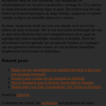
recuperatie heeft tal van voordelen. Het vermindert de
afhankelijkheid van fossiele brandstoffen, verlaagt de CO2-uitstoot
en helpt klimaatverandering tegen te gaan. Bovendien kan het ook
leiden tot kostenbesparingen op lange termijn, aangezien er minder
energie nodig is om dezelfde taken uit te voeren.
Kortom, recuperatie biedt een win-win situatie voor zowel het
milieu als onze economie. Het is een duurzame technologie die ons
in staat stelt efficiënter met onze energiebronnen om te gaan en
tegelijkertijd milieuvriendelijke voordelen te behalen. Door het
bevorderen van het gebruik van recuperatie kunnen we bijdragen
aan een groenere toekomst waarin we ons kostbare natuurlijke
hulpbronnen beschermen en behouden.
Related posts:
Maak van uw gezondheid een prioriteit met deze 6 tips voor
een gezonde levensstijl
Pocket Casts: Luister op elk apparaat en platform
Hoe te Besparen door je Ruimte Zorgvuldig te Plannen
Barbecueën voor Elke Gelegenheid: Van Terras tot Picknick
Posted in
Lifestyle
Comments are closed, but
trackbacks
and pingbacks are open.