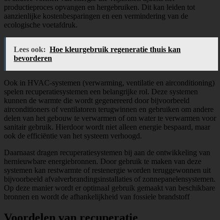
productieproces opvangen en hergebruiken. Dit kan leiden tot
aanzienlijke kostenbesparingen en een vermindering van de
ecologische voetafdruk.
Lees ook:
Hoe kleurgebruik regeneratie thuis kan
bevorderen
Ook in HVAC-systemen (verwarming, ventilatie en airconditioning)
spelen recuperatiesystemen een belangrijke rol. Deze systemen
kunnen de warmte die wordt gegenereerd door bijvoorbeeld
airconditioners of ventilatoren terugwinnen en gebruiken om andere
delen van het gebouw te verwarmen of om water te verwarmen voor
sanitair gebruik. Hierdoor wordt niet alleen energie bespaard, maar
ook de efficiëntie van het systeem verhoogd.
Daarnaast dragen recuperatiesystemen bij aan de ontwikkeling van
hernieuwbare energiebronnen. Door gebruik te maken van deze
systemen kan restwarmte of restenergie worden teruggewonnen uit
bijvoorbeeld afvalverbrandingsinstallaties of zonnepanelensystemen.
Op deze manier wordt er optimaal gebruik gemaakt van beschikbare
bronnen en wordt de afhankelijkheid van fossiele brandstoff
Voordelen van recuperatie