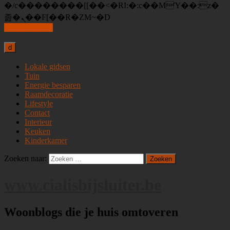
�/c��������[[��<�RI:�:c��MΎ��:z�
졾�ܢ��F[��R�ZM~�D
Skip to content
d
Lokale gidsen
Tuin
Energie besparen
Raamdecoratie
Lifestyle
Contact
Interieur
Keuken
Kinderkamer
Zoeken naar:
www.cialisbijsluiter.be
Woonblogs die je huis omtoveren