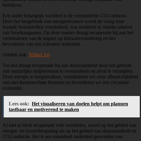
bedrijven.
Een ander belangrijk voordeel is de verminderde CO2-uitstoot.
Door het hergebruik van energiebronnen wordt de vraag naar
fossiele brandstoffen verminderd, wat resulteert in minder uitstoot
van broeikasgassen. Op deze manier draagt recuperatie bij aan het
verminderen van de impact op klimaatverandering en het
bevorderen van een schonere toekomst.
Ontdek ook:
Nikkel Art
Tot slot draagt recuperatie bij aan duurzaamheid door het gebruik
van natuurlijke hulpbronnen te verminderen en afval te vermijden.
Door energie te hergebruiken, verminderen we onze afhankelijkheid
van niet-hernieuwbare bronnen en bevorderen we een circulaire
economie.
Lees ook:
Het visualiseren van doelen helpt om plannen
tastbaar en motiverend te maken
Al met al biedt recuperatie vele voordelen, zowel op het gebied van
energie- en kostenbesparing als op het gebied van duurzaamheid en
CO2-reductie. Het is een essentieel onderdeel geworden van