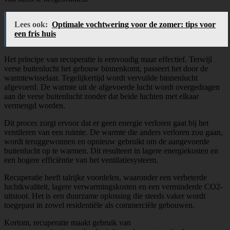
Lees ook:
Optimale vochtwering voor de zomer: tips voor
een fris huis
Het principe van recuperatie is eenvoudig maar effectief. Terwijl
verse buitenlucht het gebouw binnenkomt, passeert het door de
warmtewisselaar. Tegelijkertijd wordt vervuilde binnenlucht
afgevoerd. De warmte uit de afgevoerde lucht wordt overgedragen
aan de verse buitenlucht zonder dat beide luchten met elkaar
vermengd worden.
Dit proces zorgt ervoor dat er geen energie verloren gaat bij het
ventileren van een ruimte. De warmte die anders verloren zou gaan,
wordt teruggewonnen en opnieuw gebruikt om de aangevoerde
buitenlucht op te warmen. Dit resulteert in lagere energiekosten en
een hogere efficiëntie van het ventilatiesysteem.
Recuperatie heeft talrijke voordelen, waaronder een verbeterde
luchtkwaliteit, lagere verwarmingskosten en een verminderde CO2-
uitstoot. Het is een duurzame oplossing die steeds vaker wordt
toegepast in zowel residentiële als commerciële gebouwen.
Kortom, recuperatie maakt gebruik van