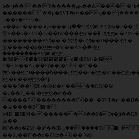
b�>j��)΄��!P�����ԫ��&���;�"k��B
��������p�SVT�(w��ę��!j���
��x�;�-
m��@J����nQ+���պ��כ��7�Ma�jf��J��ͱ4j���Ѳ�
撆R��x�ZMz�7v��IW���/d��ٞ�Тז�c�ZM~�ji�� ߒ��sQz�����Ԡ��DW��3�De�n"��M�+/
��������B��:�-�u��IJ���7j�
委���9��p�=�'m��AN�ޭ�=/
��������B��:�-
�n&������nUf���������q��x�ZM~�
c��
Ϲ�+,&��Ὰܢ��F[��(�1�*"��
ϒ��"J����ԧ�����<�;�b"�� ���"j��
,�!q�� қ�*]/
���؝�2��7�SMc�s"���ޭ�DQ/�应
�ܢ��F_��!� :�s"��
����7`��������F��+�SVT�n"��IJ�
�应����B ��4�
w�D"��IJ�׭�-`������S��9�Dr�ji��EJ߅��gJ�
应��
矁[��x�ZM~�n"��IB؃��!'����Тѕ��+��(m��IK�ʭ�/|
��ϐܢ��F[��x�ZMz�G�� %嬩