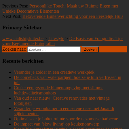
Previous Post:
Persoonlijke Touch: Maak uw Ruimte Eigen met
Unieke Decoratieve Elementen
Next Post:
Betoverende Buitenverlichting voor een Feestelijk Huis
Primary Sidebar
www.cialisbijsluiter.be
>
Lifestyle
>
De Basis van Fotografie: Tips
voor Beginnende Fotografen
Zoeken naar:
Recente berichten
Verander je zolder in een creatieve werkplek
De comeback van waterpartijen: hoe ze je tuin verfrissen in
juli
Creëer een gezonde binnenomgeving met slimme
luchtkwaliteitsmonitors
Van oud naar nieuw: Creative renovaties met vintage
fotolijsten
Verander je woonkamer in een serene oase met Japandi
stijlelementen
Optimaliseer je buitenruimte voor de nazomerse barbecue
De impact van ‘slow living’ op keukenontwerp