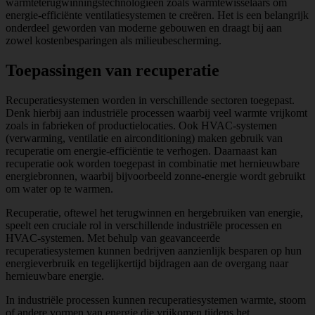
warmteterugwinningstechnologieën zoals warmtewisselaars om
energie-efficiënte ventilatiesystemen te creëren. Het is een belangrijk
onderdeel geworden van moderne gebouwen en draagt bij aan
zowel kostenbesparingen als milieubescherming.
Toepassingen van recuperatie
Recuperatiesystemen worden in verschillende sectoren toegepast.
Denk hierbij aan industriële processen waarbij veel warmte vrijkomt
zoals in fabrieken of productielocaties. Ook HVAC-systemen
(verwarming, ventilatie en airconditioning) maken gebruik van
recuperatie om energie-efficiëntie te verhogen. Daarnaast kan
recuperatie ook worden toegepast in combinatie met hernieuwbare
energiebronnen, waarbij bijvoorbeeld zonne-energie wordt gebruikt
om water op te warmen.
Recuperatie, oftewel het terugwinnen en hergebruiken van energie,
speelt een cruciale rol in verschillende industriële processen en
HVAC-systemen. Met behulp van geavanceerde
recuperatiesystemen kunnen bedrijven aanzienlijk besparen op hun
energieverbruik en tegelijkertijd bijdragen aan de overgang naar
hernieuwbare energie.
In industriële processen kunnen recuperatiesystemen warmte, stoom
of andere vormen van energie die vrijkomen tijdens het