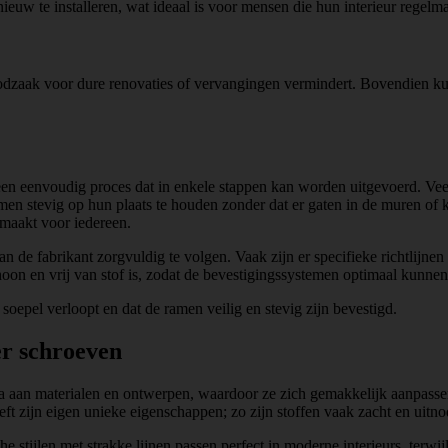
uw te installeren, wat ideaal is voor mensen die hun interieur regelma
 noodzaak voor dure renovaties of vervangingen vermindert. Bovendien k
s een eenvoudig proces dat in enkele stappen kan worden uitgevoerd. 
n stevig op hun plaats te houden zonder dat er gaten in de muren of k
 maakt voor iedereen.
 van de fabrikant zorgvuldig te volgen. Vaak zijn er specifieke richtli
oon en vrij van stof is, zodat de bevestigingssystemen optimaal kunnen
soepel verloopt en dat de ramen veilig en stevig zijn bevestigd.
r schroeven
a aan materialen en ontwerpen, waardoor ze zich gemakkelijk aanpassen a
ft zijn eigen unieke eigenschappen; zo zijn stoffen vaak zacht en uitnod
he stijlen met strakke lijnen passen perfect in moderne interieurs, terw