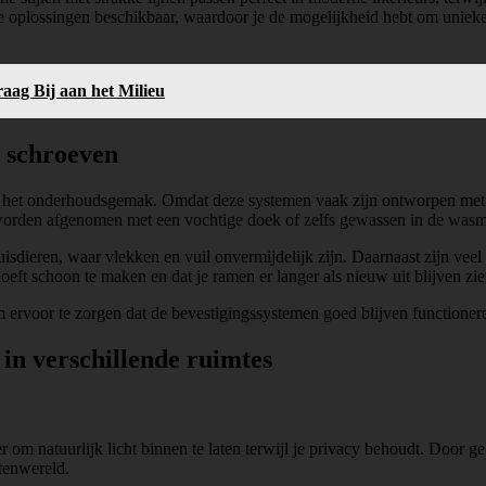
oplossingen beschikbaar, waardoor je de mogelijkheid hebt om unieke ra
aag Bij aan het Milieu
 schroeven
s het onderhoudsgemak. Omdat deze systemen vaak zijn ontworpen met g
rden afgenomen met een vochtige doek of zelfs gewassen in de wasmac
uisdieren, waar vlekken en vuil onvermijdelijk zijn. Daarnaast zijn vee
 hoeft schoon te maken en dat je ramen er langer als nieuw uit blijven zie
 ervoor te zorgen dat de bevestigingssystemen goed blijven functioneren
in verschillende ruimtes
 om natuurlijk licht binnen te laten terwijl je privacy behoudt. Door g
itenwereld.