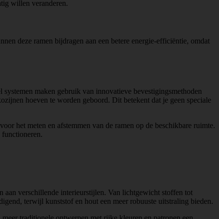
tig willen veranderen.
unnen deze ramen bijdragen aan een betere energie-efficiëntie, omdat
Veel systemen maken gebruik van innovatieve bevestigingsmethoden
ozijnen hoeven te worden geboord. Dit betekent dat je geen speciale
jnen voor het meten en afstemmen van de ramen op de beschikbare ruimte.
 functioneren.
an verschillende interieurstijlen. Van lichtgewicht stoffen tot
igend, terwijl kunststof en hout een meer robuuste uitstraling bieden.
ijl meer traditionele ontwerpen met rijke kleuren en patronen een