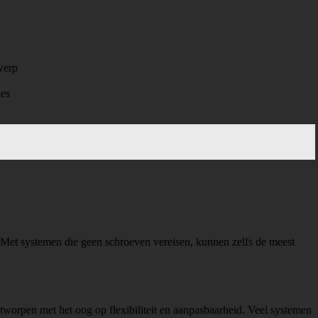
werp
ies
 Met systemen die geen schroeven vereisen, kunnen zelfs de meest
ontworpen met het oog op flexibiliteit en aanpasbaarheid. Veel systemen