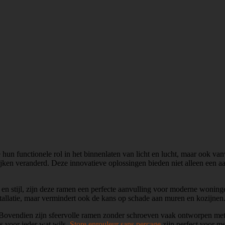
e hun functionele rol in het binnenlaten van licht en lucht, maar ook 
ken veranderd. Deze innovatieve oplossingen bieden niet alleen een aan
en stijl, zijn deze ramen een perfecte aanvulling voor moderne woning
installatie, maar vermindert ook de kans op schade aan muren en kozijnen
 Bovendien zijn sfeervolle ramen zonder schroeven vaak ontworpen met he
is voor ieder wat wils.
Store enrouleur sans perçage
zijn perfect voor m