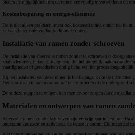
bieden de mogelijkheid om de ramen eenvoudig te verwijderen en opnie
Kostenbesparing en energie-efficiëntie
Dit is niet alleen praktisch, maar ook kosteneffectief, omdat het de
ze vaak beter isoleren dan traditionele opties.
Installatie van ramen zonder schroeven
De installatie van sfeervolle ramen zonder te schroeven is doorgaan
zoals klemmen, haken of magneten, die het mogelijk maken om de rame
vaardigheden of gereedschap nodig hebt, wat het proces toegankelijk
Bij het installeren van deze ramen is het belangrijk om de instructies
Het is ook aan te raden om vooraf te controleren of de ondergrond sch
Door deze stappen te volgen, kan men ervoor zorgen dat de installatie 
Materialen en ontwerpen van ramen zonde
Sfeervolle ramen zonder schroeven zijn verkrijgbaar in een breed scal
duurzame kunststof en zelfs hout, de keuze is enorm. Elk materiaal hee
Wat betreft ontwerpen zijn er tal van opties beschikbaar. Minimalistisc