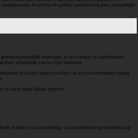
amdecoraties te creëren die perfect aansluiten bij jouw persoonlijke
ebruiksvriendelijke materialen, is het reinigen en onderhouden
hine, afhankelijk van het type materiaal.
l kunststof en houten opties voorzien van een beschermende coating
n.
 en dat er geen slijtage optreedt.
ebruik te maken van doorzichtige of semi-doorzichtige stoffen kun je