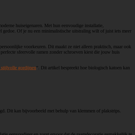
 moderne huiseigenaren. Met hun eenvoudige installatie,
edoe. Of je nu een minimalistische uitstraling wilt of juist iets meer
rsoonlijke voorkeuren. Dit maakt ze niet alleen praktisch, maar ook
perfecte sfeervolle ramen zonder schroeven kiest die jouw huis
stijlvolle gordijnen
“. Dit artikel bespreekt hoe biologisch katoen kan
gd. Dit kan bijvoorbeeld met behulp van klemmen of plakstrips.
latie eenvoudiger en zorgt ervoor dat de raamdecoratie gemakkelijk te