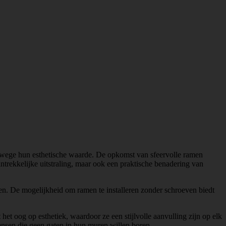
vanwege hun esthetische waarde. De opkomst van sfeervolle ramen
trekkelijke uitstraling, maar ook een praktische benadering van
en. De mogelijkheid om ramen te installeren zonder schroeven biedt
.
t oog op esthetiek, waardoor ze een stijlvolle aanvulling zijn op elk
ensen die geen gaten in hun muren willen boren.