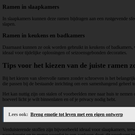
Ramen in slaapkamers
In slaapkamers kunnen deze ramen bijdragen aan een rustgevende sfeer 
slapen.
Ramen in keukens en badkamers
Daarnaast kunnen ze ook worden gebruikt in keukens of badkamers, wa
ideaal voor tijdelijke oplossingen of seizoensgebonden decoraties.
Tips voor het kiezen van de juiste ramen 
Bij het kiezen van sfeervolle ramen zonder schroeven is het belangrij
die passen bij de bestaande inrichting om een samenhangend geheel te
Het kan nuttig zijn om stalen of voorbeelden mee naar huis te nemen om
hoeveel licht je wilt binnenlaten en of je privacy nodig hebt.
Lees ook:
Breng emotie tot leven met een eigen ontwerp
Verduisterende stoffen zijn bijvoorbeeld ideaal voor slaapkamers, terw
nauwkeurig op te meten voordat je een aankoop doet; dit voorkomt teleu