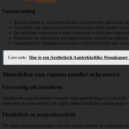
Related posts:
Samenvatting
Ramen zonder te schroeven bieden een sfeervolle oplossing voor
Voordelen van ramen zonder schroeven zijn onder andere eenvoud
De installatie van ramen zonder schroeven vereist geen specia
Materialen en ontwerpen van ramen zonder schroeven variëren v
Onderhoud en reiniging van ramen zonder schroeven zijn eenvo
Lees ook:
Hoe je een Aesthetisch Aantrekkelijke Woonkamer
Voordelen van ramen zonder schroeven
Eenvoudig zelf installeren
Traditionele raamdecoraties vereisen vaak gereedschap en technische
onervaren doe-het-zelvers hun eigen ramen installeren zonder angst v
Flexibiliteit en aanpasbaarheid
Dit maakt het toegankelijker voor een breder publiek en stimuleert cre