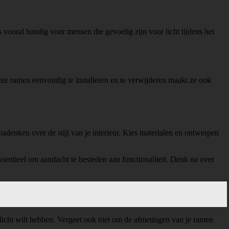
 vooral handig voor mensen die gevoelig zijn voor licht tijdens het
ze ramen eenvoudig te installeren en te verwijderen maakt ze ook
adenken over de stijl van je interieur. Kies materialen en ontwerpen
ssentieel om aandacht te besteden aan functionaliteit. Denk na over
k licht wilt hebben. Vergeet ook niet om de afmetingen van je ramen