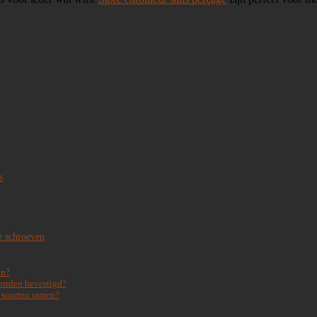
s
e schroeven
en?
worden bevestigd?
e soorten ramen?