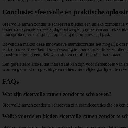
Conclusie: sfeervolle en praktische oploss
Sfeervolle ramen zonder te schroeven bieden een unieke combinatie van
onderhoudsgemak en veelzijdige ontwerpen zijn ze een aantrekkelijke op
uitgesproken, er is altijd een oplossing die bij jouw stijl past.
Bovendien maken deze innovatieve raamdecoraties het mogelijk om rui
leuk om mee te werken. Door rekening te houden met de verschillende 
transformeren tot een plek waar stijl en comfort hand in hand gaan.
Een gerelateerd artikel dat interessant kan zijn voor liefhebbers van s
worden gebruikt om prachtige en milieuvriendelijke gordijnen te creër
FAQs
Wat zijn sfeervolle ramen zonder te schroeven?
Sfeervolle ramen zonder te schroeven zijn raamdecoraties die op een
Welke voordelen bieden sfeervolle ramen zonder te s
Sfeervolle ramen zonder te schroeven bieden het voordeel dat er geen