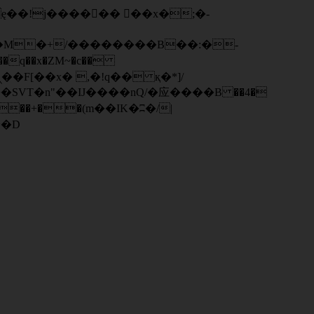
q��x�ZM~�
c��
��F[��R�ZM~�D