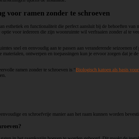
ing voor ramen zonder te schroeven
 esthetiek en functionaliteit die perfect aansluit bij de behoeften van
tie voor iedereen die zijn woonruimte wil verfraaien zonder al te veel g
mtes snel en eenvoudig aan te passen aan veranderende seizoenen of pe
materialen, ontwerpen en toepassingen kun je ervoor zorgen dat je de 
feervolle ramen zonder te schroeven is “
Biologisch katoen als basis voor 
en.
 eenvoudige en schroefvrije manier aan het raam kunnen worden bevesti
chroeven?
 gaten in het raamkozijn hoeven te worden geboord. Dit maakt de instal