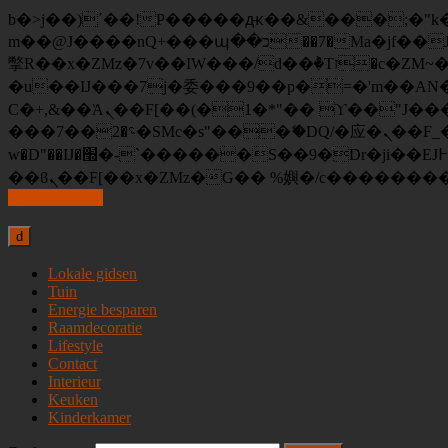
b�>j��)΄��!P�����ԫ��&���;�"k��B�޶�}��������p�SVT�(w��ę��!j�����
m��@J����nQ+���պ��כ��7�Ma�jf��J��ͱ4j���Ѳ�
撆R��x�ZMz�7v��IW���/d��ٞ�Тז�c�ZM~�ji�� ߒ��sQz�����Ԡ��DW��3�De�n"��M�+/��������B��:�-
�u��IJ���7j�委���9��p�=�'m��AN�ޭ�=
Ϲ�+,&��Ὰܢ��F[��(�1�*"�� ϒ��"J����ԧ�����<�;�b"�� ���"j�����ܢ��F[��x� ,�!q�� қ�*]/
���؝�2��7�SMc�s"���ޭ�DQ/�应�ܢ��F_��!� :�s"�� ����7`��������F��+�SVT�n"��IJ����nQ/�应����B ��4�
w�D"��IJ�׭�-`������S��9�Dr�ji��EJ߅��gJ�应��矁[��x�ZM~�n"��IB؃��!'����Тѕ��+��(m��IK�ʭ�/|
Skip to content
d
Lokale gidsen
Tuin
Energie besparen
Raamdecoratie
Lifestyle
Contact
Interieur
Keuken
Kinderkamer