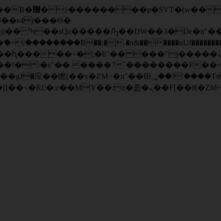
� ��x�;�-
/��������B��:�-�n&������nUf���������
��ϐܢ��F[��x�ZMz�G�� %嬩�/c��������[[��<�RI:�:c��MΎ��:z�졾�ܢ