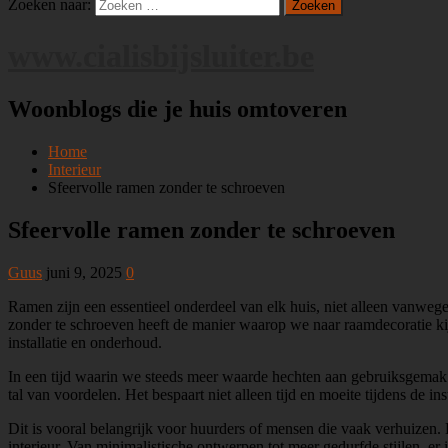
Zoeken naar:
www.cialisbijsluiter.be
Woonblogs die je huis omtoveren
Home
Interieur
Sfeervolle ramen zonder te schroeven
Sfeervolle ramen zonder te schroeven
Guus
juni 9, 2025
0
Ramen zijn een essentieel onderdeel van elk huis, niet alleen vanweg
zonder te schroeven heeft de manier waarop we naar raamdecoratie kij
installatie en onderhoud.
In een tijd waarin we steeds meer waarde hechten aan gebruiksgemak 
tal van voordelen. Het bespaart niet alleen tijd en moeite tijdens de 
Dit is vooral belangrijk voor huurders of mensen die vaak verhuizen.
interieur. Van minimalistische ontwerpen tot meer gedurfde stijlen, er 