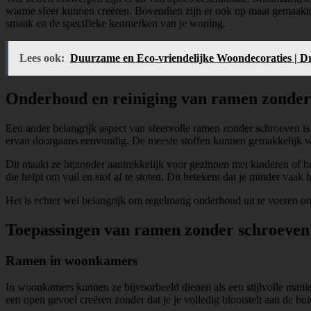
warme sfeer kunnen creëren. Bovendien zijn er ook op maat gemaakte 
smaak en de specifieke kenmerken van je woning.
Lees ook:
Duurzame en Eco-vriendelijke Woondecoraties | Dr
Onderhoud en reiniging van ramen zonder
Een ander belangrijk aspect van sfeervolle ramen zonder schroeven i
ervan doorgaans eenvoudig. De meeste stoffen kunnen gemakkelijk wo
Dit maakt ze bijzonder aantrekkelijk voor gezinnen met kinderen of h
die helpt om vuil en stof af te stoten. Dit betekent dat je minder vaak
Het is echter wel belangrijk om regelmatig onderhoud uit te voeren om
Toepassingen van ramen zonder schroeven 
Ramen in woonkamers
In woonkamers kunnen ze bijvoorbeeld dienen als een stijlvolle manier
een open gevoel creëren zonder dat je je volledig blootstelt aan de bu