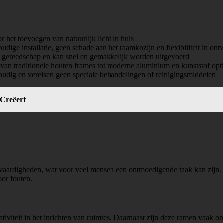
 het toevoegen van natuurlijk licht in huis
ige installatie, geen schade aan het raamkozijn en flexibiliteit in ont
al gereedschap en kan snel en gemakkelijk worden uitgevoerd
an traditionele houten frames tot moderne aluminium en kunststof opt
udig en vereisen geen speciale behandelingen of reinigingsmiddelen
 Creëert
 vaardigheden, wat voor veel mensen een ontmoedigende taak kan zijn.
oor fouten.
ativiteit in het inrichten van ruimtes. Daarnaast zijn deze ramen vaak 