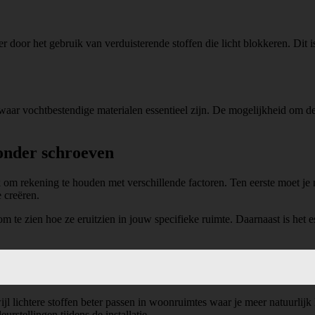
door het gebruik van verduisterende stoffen die licht blokkeren. Dit is
ar vochtbestendige materialen essentieel zijn. De mogelijkheid om de
zonder schroeven
k om rekening te houden met verschillende factoren. Ten eerste moet je n
 creëren.
 te zien hoe ze eruitzien in jouw specifieke ruimte. Daarnaast is het e
ijl lichtere stoffen beter passen in woonruimtes waar je meer natuurlij
rstellingen tijdens de installatie.