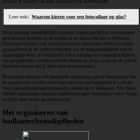
gebruik te maken van lade-organizers en inzetstukken.
Lees ook:
Waarom kiezen voor een fotocollage op glas?
Deze handige hulpmiddelen kunnen helpen om kleine voorwerpen
geordend te houden en de ruimte in de lades efficiënt te benutten.
Daarnaast kunnen ook draaiplateaus en uittrekbare rekken worden
geïnstalleerd in de badkamerkasten om de toegankelijkheid van de
opgeslagen items te verbeteren. Deze handige toevoegingen maken
het gemakkelijk om bijvoorbeeld flessen en potjes achterin de kast te
bereiken zonder dat je alles eruit hoeft te halen.
Bovendien kunnen ook hangende organizers aan de binnenkant van
de kastdeuren worden bevestigd om extra opbergruimte te creëren
voor bijvoorbeeld haaraccessoires, make-up en tandpasta. Met deze
slimme oplossingen kunnen badkamerkasten optimaal worden benut
en blijft alles netjes georganiseerd.
Het organiseren van
badkamerbenodigdheden