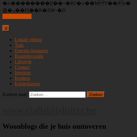
�/c��������[[��<�RI:�:c��MΎ��:z�
졾�ܢ��F[��R�ZM~�D
Skip to content
d
Lokale gidsen
Tuin
Energie besparen
Raamdecoratie
Lifestyle
Contact
Interieur
Keuken
Kinderkamer
Zoeken naar:
www.cialisbijsluiter.be
Woonblogs die je huis omtoveren