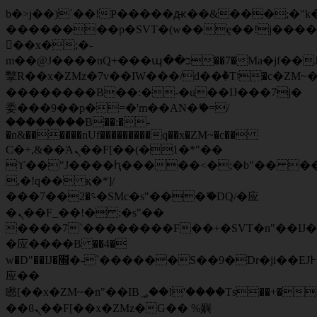
b�>j��)΄��!P�����ԫ��&���;�"k��B
��������p�SVT�(w��ę��!j���
��x�;�-
m��@J����nQ+���պ��כ��7�Ma�jf��J��ͱ4j���Ѳ�
撆R��x�ZMz�7v��IW���/d��ٞ�Тז�c�ZM~�ji�� ߒ��sQz�����Ԡ��DW��3�De�n"��M�+/
��������B��:�-�u��IJ���7j�
委���9��p�=�'m��AN�ޭ�=/
��������B��:�-
�n&������nUf���������q��x�ZM~�
c��
Ϲ�+,&��Ὰܢ��F[��(�1�*"��
ϒ��"J����ԧ�����<�;�b"�� ���"j��
,�!q�� қ�*]/
���؝�2��7�SMc�s"���ޭ�DQ/�应
�ܢ��F_��!� :�s"��
����7`��������F��+�SVT�n"��IJ�
�应����B ��4�
w�D"��IJ�׭�-`������S��9�Dr�ji��EJ߅��gJ�
应��
矁[��x�ZM~�n"��IB؃��!'����Тѕ��+��(m��IK�ʭ�/|
��ϐܢ��F[��x�ZMz�G�� %嬩