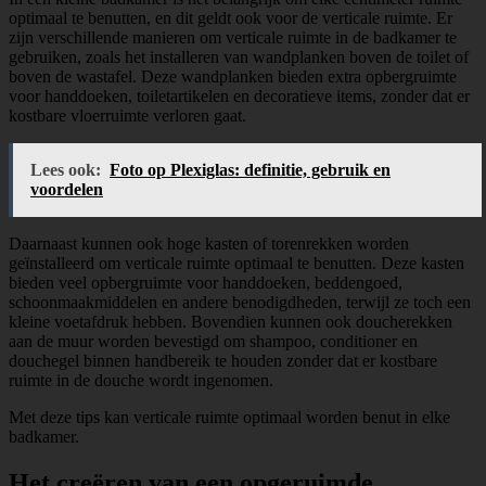
optimaal te benutten, en dit geldt ook voor de verticale ruimte. Er
zijn verschillende manieren om verticale ruimte in de badkamer te
gebruiken, zoals het installeren van wandplanken boven de toilet of
boven de wastafel. Deze wandplanken bieden extra opbergruimte
voor handdoeken, toiletartikelen en decoratieve items, zonder dat er
kostbare vloerruimte verloren gaat.
Lees ook:
Foto op Plexiglas: definitie, gebruik en
voordelen
Daarnaast kunnen ook hoge kasten of torenrekken worden
geïnstalleerd om verticale ruimte optimaal te benutten. Deze kasten
bieden veel opbergruimte voor handdoeken, beddengoed,
schoonmaakmiddelen en andere benodigdheden, terwijl ze toch een
kleine voetafdruk hebben. Bovendien kunnen ook doucherekken
aan de muur worden bevestigd om shampoo, conditioner en
douchegel binnen handbereik te houden zonder dat er kostbare
ruimte in de douche wordt ingenomen.
Met deze tips kan verticale ruimte optimaal worden benut in elke
badkamer.
Het creëren van een opgeruimde