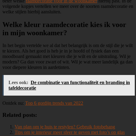
beter welke
raamdecoratie voor in de woonkamer
hierbij past. In de
volgende kopjes vertellen we meer over de soorten raamdecoratie en
welke stijlen hierbij aansluiten.
Welke kleur raamdecoratie kies ik voor
in mijn woonkamer?
In het begin vertelde we al dat het belangrijk is om de stijl die je wilt
te kiezen. Als het goed is heb je in je hoofd of fysiek dan een
moodboard gemaakt met kleuren die je wilt en de uitstraling. Wil je
modern? Ga dan voor zwart of wit. Wil je wat meer landelijk ga dan
voor diepere kleuren in aardetinten.
Lees ook:
De combinatie van functionaliteit en branding in
tafeldecoratie
Ontdek nu:
Top 6 gordijn trends van 2022
Related posts:
Van plan om je huis te restylen? Gebruik fotobehang
Tips om je interieur meer sfeer te geven met foto’s op glas