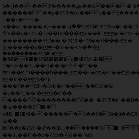
b�>j��)΄��!P�����ԫ��&���;�"k��B
��������p�SVT�(w��ę��!j���
��x�;�-
m��@J����nQ+���պ��כ��7�Ma�jf��J��ͱ4j���Ѳ�
撆R��x�ZMz�7v��IW���/d��ٞ�Тז�c�ZM~�ji�� ߒ��sQz�����Ԡ��DW��3�De�n"��M�+/
��������B��:�-�u��IJ���7j�
委���9��p�=�'m��AN�ޭ�=/
��������B��:�-
�n&������nUf���������q��x�ZM~�
c��
Ϲ�+,&��Ὰܢ��F[��(�1�*"��
ϒ��"J����ԧ�����<�;�b"�� ���"j��
,�!q�� қ�*]/
���؝�2��7�SMc�s"���ޭ�DQ/�应
�ܢ��F_��!� :�s"��
����7`��������F��+�SVT�n"��IJ�
�应����B ��4�
w�D"��IJ�׭�-`������S��9�Dr�ji��EJ߅��gJ�
应��
矁[��x�ZM~�n"��IB؃��!'����Тѕ��+��(m��IK�ʭ�/|
��ϐܢ��F[��x�ZMz�G�� %嬩