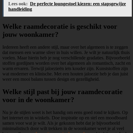
Lees ook:
De perfecte loungestoel kiezen: een stapsgewijze
handleiding
Welke raamdecoratie is geschikt voor
jouw woonkamer?
Iedereen heeft een andere stijl, maar over het algemeen is te zeggen
dat mensen een warme sfeer in huis willen. Je wilt je natuurlijk thuis
voelen. Maar hierin heb je nog verschillende gradaties. Bijvoorbeeld
stoffen gordijnen worden over het algemeen als romantisch, zacht en
warm ervaren. Terwijl jaloezieën iets kouder zijn. Kunststoffen zijn
wat moderner en klinische. Met een houten jaloezie heb je dan juist
weer een mooi balans tussen design en gezelligheid.
Welke stijl past bij jouw raamdecoratie
voor in de woonkamer?
Nu je de stijlen weet is het handig om eens goed rond te kijken. Op
het internet en in winkels. Doe inspiratie op en stel een moodboard
samen voor wat je wilt. Als je gekozen hebt dat je bijvoorbeeld
minimalistisch door wilt trekken in de woonkamer weet je al veel