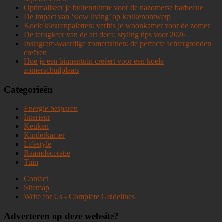
Optimaliseer je buitenruimte voor de nazomerse barbecue
De impact van ‘slow living’ op keukenontwerp
Koele kleurenpaletten: verfris je woonkamer voor de zomer
De terugkeer van de art deco: styling tips voor 2026
Instagram-waardige zomertuinen: de perfecte achtergronden
creëren
Hoe je een binnentuin creëert voor een koele
zomerschuilplaats
Categorieën
Energie besparen
Interieur
Keuken
Kinderkamer
Lifestyle
Raamdecoratie
Tuin
Contact
Sitemap
Write for Us - Complete Guidelines
Adverteren op deze website?