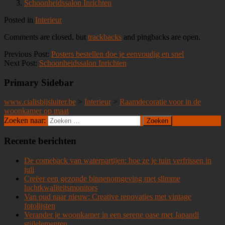
Schoonheidssalon Inrichten
Posted in
Interieur
Comments are closed, but
trackbacks
and pingbacks are open.
Previous Post:
Posters bestellen doe je eenvoudig en snel
Next Post:
Schoonheidssalon Inrichten
Primary Sidebar
www.cialisbijsluiter.be
>
Interieur
>
Raamdecoratie voor in de
woonkamer op maat
Zoeken naar:
Recente berichten
De comeback van waterpartijen: hoe ze je tuin verfrissen in
juli
Creëer een gezonde binnenomgeving met slimme
luchtkwaliteitsmonitors
Van oud naar nieuw: Creative renovaties met vintage
fotolijsten
Verander je woonkamer in een serene oase met Japandi
stijlelementen