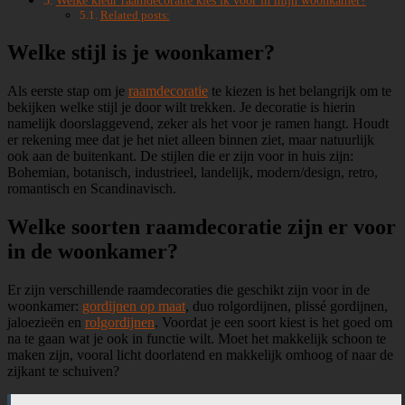
Welke kleur raamdecoratie kies ik voor in mijn woonkamer?
Related posts:
Welke stijl is je woonkamer?
Als eerste stap om je
raamdecoratie
te kiezen is het belangrijk om te
bekijken welke stijl je door wilt trekken. Je decoratie is hierin
namelijk doorslaggevend, zeker als het voor je ramen hangt. Houdt
er rekening mee dat je het niet alleen binnen ziet, maar natuurlijk
ook aan de buitenkant. De stijlen die er zijn voor in huis zijn:
Bohemian, botanisch, industrieel, landelijk, modern/design, retro,
romantisch en Scandinavisch.
Welke soorten raamdecoratie zijn er voor
in de woonkamer?
Er zijn verschillende raamdecoraties die geschikt zijn voor in de
woonkamer:
gordijnen op maat
, duo rolgordijnen, plissé gordijnen,
jaloezieën en
rolgordijnen
. Voordat je een soort kiest is het goed om
na te gaan wat je ook in functie wilt. Moet het makkelijk schoon te
maken zijn, vooral licht doorlatend en makkelijk omhoog of naar de
zijkant te schuiven?