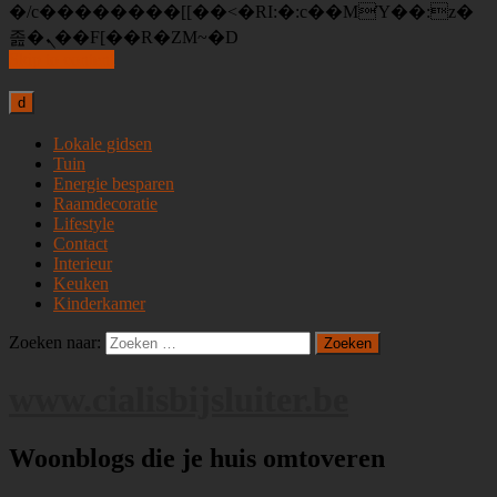
�/c��������[[��<�RI:�:c��MΎ��:z�
졾�ܢ��F[��R�ZM~�D
Skip to content
d
Lokale gidsen
Tuin
Energie besparen
Raamdecoratie
Lifestyle
Contact
Interieur
Keuken
Kinderkamer
Zoeken naar:
www.cialisbijsluiter.be
Woonblogs die je huis omtoveren