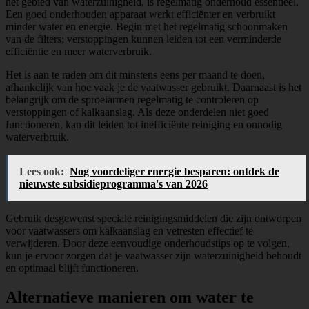
het gebied van waterzuinigheid, is regelmatig onderhoud essentieel.
Een goed onderhouden apparaat werkt efficiënter en verbruikt
minder water en energie. Begin met het regelmatig schoonmaken
van de filters; verstoppingen kunnen leiden tot een verminderde
efficiëntie en meer waterverbruik.
Het is aan te raden om dit minstens eens per maand te doen,
afhankelijk van hoe vaak je de vaatwasser gebruikt. Daarnaast is het
belangrijk om de sproeiarmen regelmatig te controleren op
verstoppingen of kalkaanslag. Als deze onderdelen niet goed
functioneren, kan dit leiden tot inefficiënte reiniging en onnodig
waterverbruik.
Lees ook:
Nog voordeliger energie besparen: ontdek de
nieuwste subsidieprogramma's van 2026
Gebruik desgewenst speciale reinigingsmiddelen die zijn ontworpen
voor vaatwassers om kalkaanslag en vetresten effectief te
verwijderen. Door deze eenvoudige onderhoudstips op te volgen,
kun je ervoor zorgen dat je vaatwasser zijn waterzuinigheid behoudt
en optimaal blijft functioneren.
Alternatieve manieren om water te