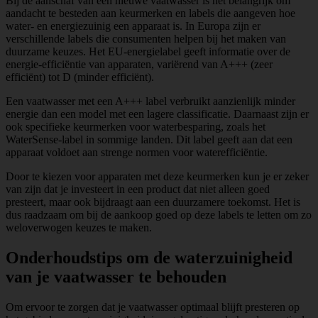
Bij de aanschaf van een nieuwe vaatwasser is het belangrijk om
aandacht te besteden aan keurmerken en labels die aangeven hoe
water- en energiezuinig een apparaat is. In Europa zijn er
verschillende labels die consumenten helpen bij het maken van
duurzame keuzes. Het EU-energielabel geeft informatie over de
energie-efficiëntie van apparaten, variërend van A+++ (zeer
efficiënt) tot D (minder efficiënt).
Een vaatwasser met een A+++ label verbruikt aanzienlijk minder
energie dan een model met een lagere classificatie. Daarnaast zijn er
ook specifieke keurmerken voor waterbesparing, zoals het
WaterSense-label in sommige landen. Dit label geeft aan dat een
apparaat voldoet aan strenge normen voor waterefficiëntie.
Door te kiezen voor apparaten met deze keurmerken kun je er zeker
van zijn dat je investeert in een product dat niet alleen goed
presteert, maar ook bijdraagt aan een duurzamere toekomst. Het is
dus raadzaam om bij de aankoop goed op deze labels te letten om zo
weloverwogen keuzes te maken.
Onderhoudstips om de waterzuinigheid
van je vaatwasser te behouden
Om ervoor te zorgen dat je vaatwasser optimaal blijft presteren op