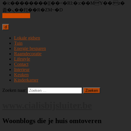
�/c��������[[��<�RI:�:c��MΎ��:z�
졾�ܢ��F[��R�ZM~�D
Skip to content
d
Lokale gidsen
Tuin
Energie besparen
Raamdecoratie
Lifestyle
Contact
Interieur
Keuken
Kinderkamer
Zoeken naar:
www.cialisbijsluiter.be
Woonblogs die je huis omtoveren