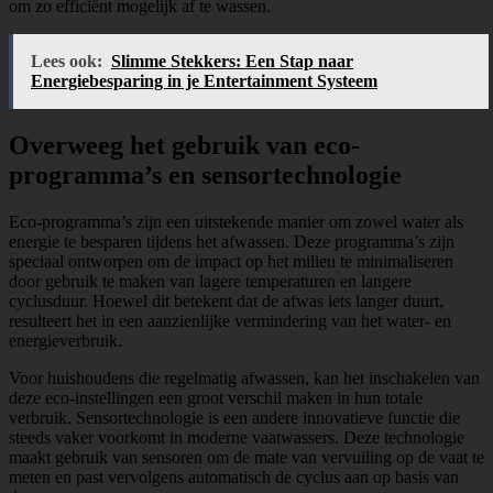
om zo efficiënt mogelijk af te wassen.
Lees ook:
Slimme Stekkers: Een Stap naar
Energiebesparing in je Entertainment Systeem
Overweeg het gebruik van eco-
programma’s en sensortechnologie
Eco-programma’s zijn een uitstekende manier om zowel water als
energie te besparen tijdens het afwassen. Deze programma’s zijn
speciaal ontworpen om de impact op het milieu te minimaliseren
door gebruik te maken van lagere temperaturen en langere
cyclusduur. Hoewel dit betekent dat de afwas iets langer duurt,
resulteert het in een aanzienlijke vermindering van het water- en
energieverbruik.
Voor huishoudens die regelmatig afwassen, kan het inschakelen van
deze eco-instellingen een groot verschil maken in hun totale
verbruik. Sensortechnologie is een andere innovatieve functie die
steeds vaker voorkomt in moderne vaatwassers. Deze technologie
maakt gebruik van sensoren om de mate van vervuiling op de vaat te
meten en past vervolgens automatisch de cyclus aan op basis van