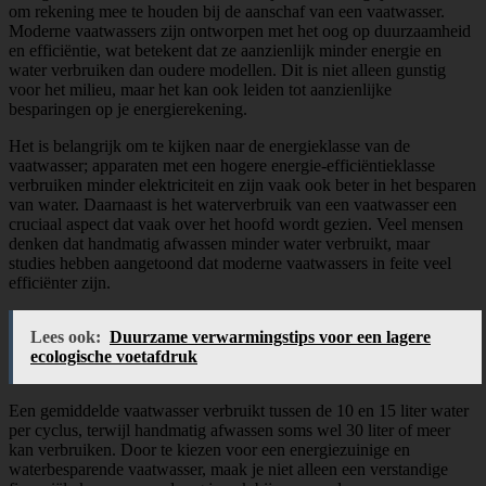
om rekening mee te houden bij de aanschaf van een vaatwasser.
Moderne vaatwassers zijn ontworpen met het oog op duurzaamheid
en efficiëntie, wat betekent dat ze aanzienlijk minder energie en
water verbruiken dan oudere modellen. Dit is niet alleen gunstig
voor het milieu, maar het kan ook leiden tot aanzienlijke
besparingen op je energierekening.
Het is belangrijk om te kijken naar de energieklasse van de
vaatwasser; apparaten met een hogere energie-efficiëntieklasse
verbruiken minder elektriciteit en zijn vaak ook beter in het besparen
van water. Daarnaast is het waterverbruik van een vaatwasser een
cruciaal aspect dat vaak over het hoofd wordt gezien. Veel mensen
denken dat handmatig afwassen minder water verbruikt, maar
studies hebben aangetoond dat moderne vaatwassers in feite veel
efficiënter zijn.
Lees ook:
Duurzame verwarmingstips voor een lagere
ecologische voetafdruk
Een gemiddelde vaatwasser verbruikt tussen de 10 en 15 liter water
per cyclus, terwijl handmatig afwassen soms wel 30 liter of meer
kan verbruiken. Door te kiezen voor een energiezuinige en
waterbesparende vaatwasser, maak je niet alleen een verstandige