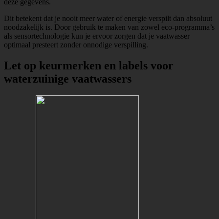
deze gegevens.
Dit betekent dat je nooit meer water of energie verspilt dan absoluut
noodzakelijk is. Door gebruik te maken van zowel eco-programma’s
als sensortechnologie kun je ervoor zorgen dat je vaatwasser
optimaal presteert zonder onnodige verspilling.
Let op keurmerken en labels voor
waterzuinige vaatwassers