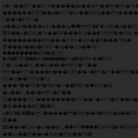
b�>j��)΄��!P�����ԫ��&���;�"k��B
��������p�SVT�(w��ę��!j���
��x�;�-
m��@J����nQ+���պ��כ��7�Ma�jf��J��ͱ4j���Ѳ�
撆R��x�ZMz�7v��IW���/d��ٞ�Тז�c�ZM~�ji�� ߒ��sQz�����Ԡ��DW��3�De�n"��M�+/
��������B��:�-�u��IJ���7j�
委���9��p�=�'m��AN�ޭ�=/
��������B��:�-
�n&������nUf���������q��x�ZM~�
c��
Ϲ�+,&��Ὰܢ��F[��(�1�*"��
ϒ��"J����ԧ�����<�;�b"�� ���"j��
,�!q�� қ�*]/
���؝�2��7�SMc�s"���ޭ�DQ/�应
�ܢ��F_��!� :�s"��
����7`��������F��+�SVT�n"��IJ�
�应����B ��4�
w�D"��IJ�׭�-`������S��9�Dr�ji��EJ߅��gJ�
应��
矁[��x�ZM~�n"��IB؃��!'����Тѕ��+��(m��IK�ʭ�/|
��ϐܢ��F[��x�ZMz�G�� %嬩