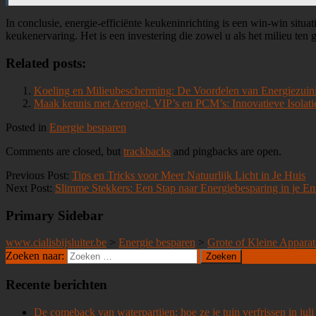
In conclusie, energie-efficiënte keukeninrichting is een win-win situa
keukenervaring. Het is een investering die zowel u als het milieu ten
Related posts:
Koeling en Milieubescherming: De Voordelen van Energiezuin
Maak kennis met Aerogel, VIP’s en PCM’s: Innovatieve Isolati
Posted in
Energie besparen
Comments are closed, but
trackbacks
and pingbacks are open.
Previous Post:
Tips en Tricks voor Meer Natuurlijk Licht in Je Huis
Next Post:
Slimme Stekkers: Een Stap naar Energiebesparing in je E
Primary Sidebar
www.cialisbijsluiter.be
>
Energie besparen
>
Grote of Kleine Apparate
Zoeken naar:
Recente berichten
De comeback van waterpartijen: hoe ze je tuin verfrissen in juli