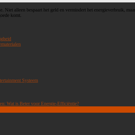
tie. Niet alleen bespaart het geld en vermindert het energieverbruik, m
 goede komt.
igheid
ematerialen
ntertainment Systeem
n: Wat is Beter voor Energie-Efficiëntie?