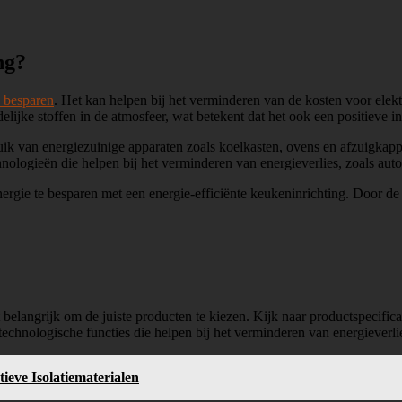
ng?
e besparen
. Het kan helpen bij het verminderen van de kosten voor elek
lijke stoffen in de atmosfeer, wat betekent dat het ook een positieve in
ruik van energiezuinige apparaten zoals koelkasten, ovens en afzuigka
nologieën die helpen bij het verminderen van energieverlies, zoals aut
nergie te besparen met een energie-efficiënte keukeninrichting. Door de 
 belangrijk om de juiste producten te kiezen. Kijk naar productspecifica
echnologische functies die helpen bij het verminderen van energieverlie
eve Isolatiematerialen