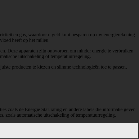
triciteit en gas, waardoor u geld kunt besparen op uw energierekening.
vloed heeft op het milieu.
ppen. Deze apparaten zijn ontworpen om minder energie te verbruiken
omatische uitschakeling of temperatuurregeling.
juiste producten te kiezen en slimme technologieën toe te passen,
ties zoals de Energie Star-rating en andere labels die informatie geven
s, zoals automatische uitschakeling of temperatuurregeling.