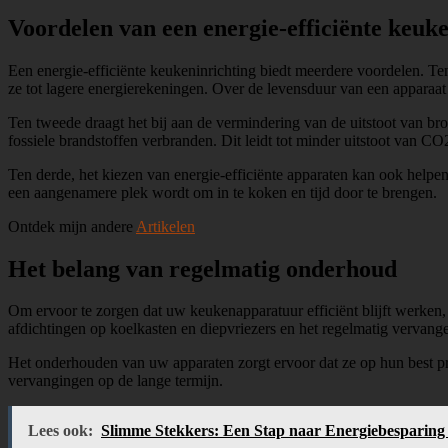
Voordelen van een energie-efficiënte keuk
Een energie-efficiënte keukeninrichting biedt meerdere voordelen. Ten
ze tot lagere energierekeningen. Over de levensduur van een apparaa
Ten tweede draagt het bij aan de vermindering van de uitstoot van br
fossiele brandstoffen verbranden. Dit leidt tot minder uitstoot van CO
Ten derde, het kiezen van energie-efficiënte apparaten kan ook helpe
een aangenamere plek wordt om in te koken en tijd door te brengen.
Ontdek mijn andere
Artikelen
Het belang van regelmatig onderhoud
Om ervoor te zorgen dat uw keukenapparatuur efficiënt blijft werken,
afdichtingen op koelkasten en diepvriezers en het regelmatig vervange
Het onderhouden van uw apparaten zorgt ervoor dat ze op hun best pre
vervangingen op de lange termijn.
Lees ook:
Slimme Stekkers: Een Stap naar Energiebesparing 