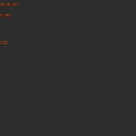
smonitors
menten
eëren