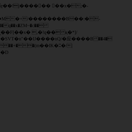
q��x�ZM~�
c��
��F[��R�ZM~�D