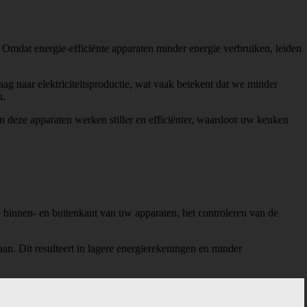
. Omdat energie-efficiënte apparaten minder energie verbruiken, leiden
ag naar elektriciteitsproductie, wat vaak betekent dat we minder
u.
n deze apparaten werken stiller en efficiënter, waardoor uw keuken
 binnen- en buitenkant van uw apparaten, het controleren van de
n. Dit resulteert in lagere energierekeningen en minder