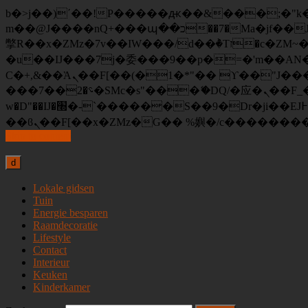
b�>j��)΄��!P�����ԫ��&���;�"k��B�޶�}��������p�SVT�(w��ę��!j�����
m��@J����nQ+���պ��כ��7�Ma�jf��J��ͱ4j���Ѳ�
撆R��x�ZMz�7v��IW���/d��ٞ�Тז�c�ZM~�ji�� ߒ��sQz�����Ԡ��DW��3�De�n"��M�+/��������B��:�-
�u��IJ���7j�委���9��p�=�'m��AN�ޭ�=
Ϲ�+,&��Ὰܢ��F[��(�1�*"�� ϒ��"J����ԧ�����<�;�b"�� ���"j�����ܢ��F[��x� ,�!q�� қ�*]/
���؝�2��7�SMc�s"���ޭ�DQ/�应�ܢ��F_��!� :�s"�� ����7`��������F��+�SVT�n"��IJ����nQ/�应����B ��4�
w�D"��IJ�׭�-`������S��9�Dr�ji��EJ߅��gJ�应��矁[��x�ZM~�n"��IB؃��!'����Тѕ��+��(m��IK�ʭ�/|
Skip to content
d
Lokale gidsen
Tuin
Energie besparen
Raamdecoratie
Lifestyle
Contact
Interieur
Keuken
Kinderkamer