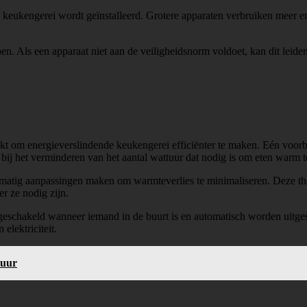
eukengerei wordt geïnstalleerd. Grotere apparaten verbruiken meer ene
n. Als een apparaat niet aan de veiligheidsnorm voldoet, kan dit leiden
kt om energieverslindende keukengerei efficiënter te maken. Eén voorb
t bij het verminderen van het aantal wattuur dat nodig is om eten warm
lmatig aanpassingen maken om warmteverlies te minimaliseren. Deze th
r ze nodig zijn.
eschakeld wanneer iemand in de buurt is en automatisch worden uitgesc
elektriciteit.
tuur