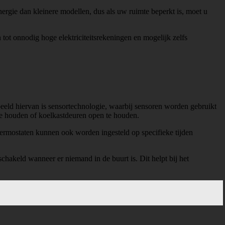
rgie dan kleinere modellen, dus als uw ruimte beperkt is, moet u
 tot onnodig hoge elektriciteitsrekeningen en mogelijk zelfs
eeld hiervan is sensortechnologie, waarbij sensoren worden gebruikt
 te houden of koelkastdeuren open te houden.
ermostaten kunnen ook worden ingesteld op specifieke tijden
hakeld wanneer er niemand in de buurt is. Dit helpt bij het