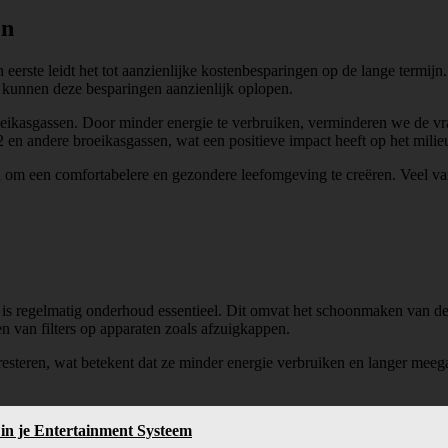
en
 eerste leidt het tot aanzienlijke kostenbesparingen op de lange termijn
t kunnen deze besparingen aanzienlijk oplopen.
oeikasgassen. Door minder energie te verbruiken, verminderen we de vra
2 en andere broeikasgassen, wat een positieve impact heeft op het milie
n om een comfortabelere en gezondere leefomgeving te creëren. Veel va
 is regelmatig onderhoud essentieel. Dit omvat het schoonmaken van de
n van filters op apparaten zoals afzuigkappen.
steren, wat betekent dat ze minder energie verbruiken en langer meegaa
in je Entertainment Systeem