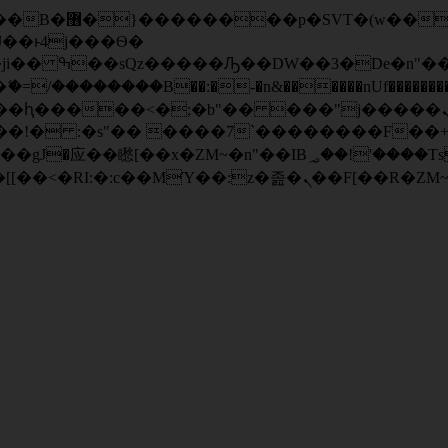
� ��x�;�-
/��������B��:�-�n&������nUf���������
��ϐܢ��F[��x�ZMz�G�� %嬩�/c��������[[��<�RI:�:c��MΎ��:z�졾�ܢ