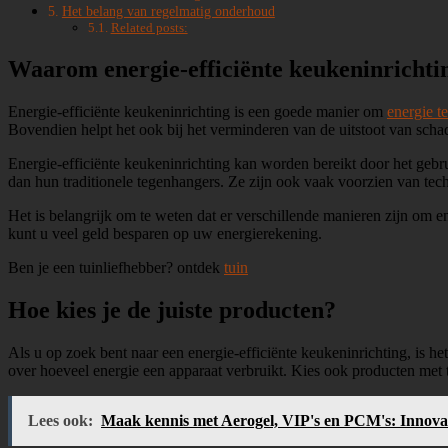
Het belang van regelmatig onderhoud
Related posts:
Waarom energie-efficiënte keukeninrichti
Energie-efficiënte keukeninrichting is een goede manier om
energie t
Bovendien helpt het ook bij het verminderen van de uitstoot van schade
Energie-efficiënte keukeninrichting kan worden bereikt door het geb
dan hun traditionele tegenhangers. Ze zijn ook vaak voorzien van tech
Het is belangrijk om te weten dat er verschillende manieren zijn om e
kunt u veel geld besparen op uw energierekening.
Ben je een tuinliefhebber? ontdek
tuin
Hoe kies je de juiste producten?
Als u op zoek bent naar een energie-efficiënte keukeninrichting, is het
over hoeveel energie een apparaat verbruikt. Kies ook producten met t
Lees ook:
Maak kennis met Aerogel, VIP's en PCM's: Innovati