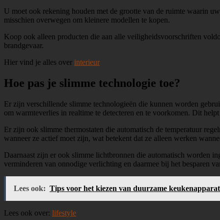
U moet ook rekening houden met de grootte van de ruimte waarin uw k
misschien overwegen om kleinere modellen te kopen.
Koop ook alleen producten die aan alle veiligheidsvoorschriften voldoe
brandgevaar.
Hier vind je alles over
interieur
Hoe pas je slimme technologie toe?
Er zijn verschillende slimme technologieën die kunnen worden gebrui
om warmteverlies in realtime te detecteren en te voorkomen. Dit help
Er zijn ook slimme thermostaten die automatisch de temperatuur rege
wanneer ze actief moet zijn, wat betekent dat ze alleen werken wannee
Daarnaast zijn er ook slimme lichtbronnen die automatisch worden ing
verminderen van onnodige verlichting en daarmee bij het besparen van 
Lees ook:
Tips voor het kiezen van duurzame keukenappara
Lees ook over:
lifestyle