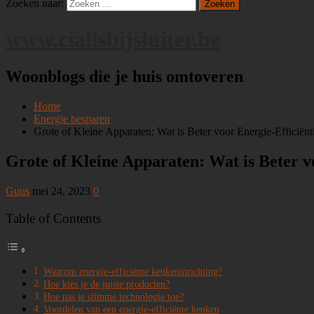
Zoeken naar:
www.cialisbijsluiter.be
Woonblogs die je huis omtoveren
Home
Energie besparen
Grote of Kleine Apparaten: Wat is Beter voor Energie-Efficiënt
Grote of Kleine Apparaten: Wat is Beter v
Guus
mei 24, 2023
0
Table of Contents
Waarom energie-efficiënte keukeninrichting?
Hoe kies je de juiste producten?
Hoe pas je slimme technologie toe?
Voordelen van een energie-efficiënte keuken