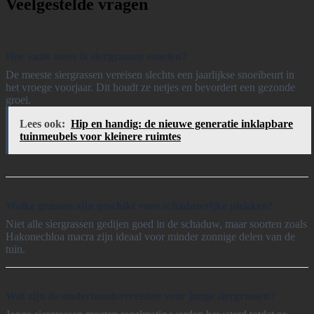
Veelgestelde vragen
Hoe vaak moet ik siergrassen snoeien?
De meeste siergrassen vereisen slechts een jaarlijkse snoeibeurt in
het vroege voorjaar. Dit houdt ze netjes en bevordert een gezonde
groei.
Lees ook:
Hip en handig: de nieuwe generatie inklapbare
tuinmeubels voor kleinere ruimtes
Welke grassen zijn geschikt voor schaduwrijke plekken?
Niet alle siergrassen gedijen goed in de schaduw, maar soorten zoals
Hakonechloa macra zijn ideaal voor minder zonnige delen van de
tuin.
Wat zijn de onderhoudsvereisten voor jonge siergrassen?