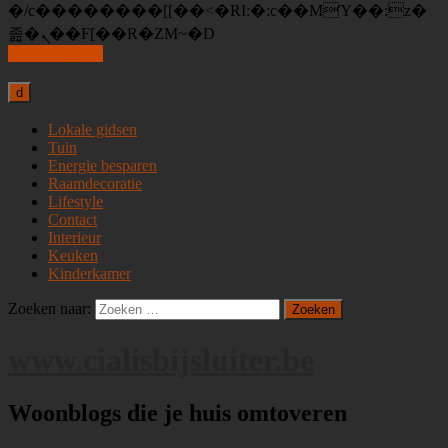
�/c��������[[��<�RI:�:c��MΎ��:z�
졾�ܢ��F[��R�ZM~�D
Skip to content
d
Lokale gidsen
Tuin
Energie besparen
Raamdecoratie
Lifestyle
Contact
Interieur
Keuken
Kinderkamer
Zoeken naar:
www.cialisbijsluiter.be
Woonblogs die je huis omtoveren