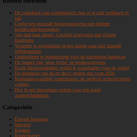
Recente berichten
De comeback van waterpartijen: hoe ze je tuin verfrissen in
juli
Creëer een gezonde binnenomgeving met slimme
luchtkwaliteitsmonitors
Van oud naar nieuw: Creative renovaties met vintage
fotolijsten
Verander je woonkamer in een serene oase met Japandi
stijlelementen
Optimaliseer je buitenruimte voor de nazomerse barbecue
De impact van ‘slow living’ op keukenontwerp
Koele kleurenpaletten: verfris je woonkamer voor de zomer
De terugkeer van de art deco: styling tips voor 2026
Instagram-waardige zomertuinen: de perfecte achtergronden
creëren
Hoe je een binnentuin creëert voor een koele
zomerschuilplaats
Categorieën
Energie besparen
Interieur
Keuken
Kinderkamer