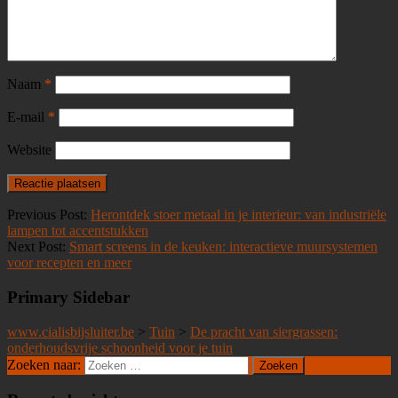
Naam
*
E-mail
*
Website
Previous Post:
Herontdek stoer metaal in je interieur: van industriële
lampen tot accentstukken
Next Post:
Smart screens in de keuken: interactieve muursystemen
voor recepten en meer
Primary Sidebar
www.cialisbijsluiter.be
>
Tuin
>
De pracht van siergrassen:
onderhoudsvrije schoonheid voor je tuin
Zoeken naar: