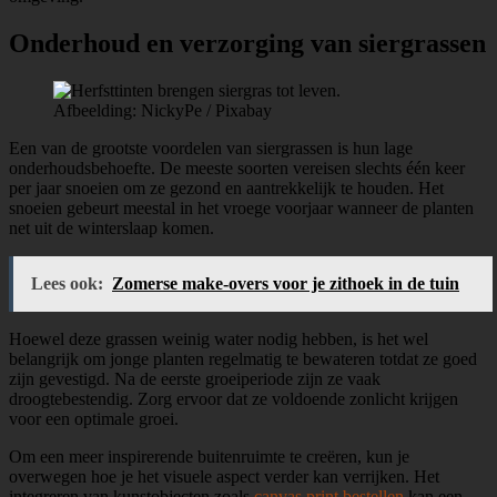
Onderhoud en verzorging van siergrassen
Afbeelding: NickyPe / Pixabay
Een van de grootste voordelen van siergrassen is hun lage
onderhoudsbehoefte. De meeste soorten vereisen slechts één keer
per jaar snoeien om ze gezond en aantrekkelijk te houden. Het
snoeien gebeurt meestal in het vroege voorjaar wanneer de planten
net uit de winterslaap komen.
Lees ook:
Zomerse make-overs voor je zithoek in de tuin
Hoewel deze grassen weinig water nodig hebben, is het wel
belangrijk om jonge planten regelmatig te bewateren totdat ze goed
zijn gevestigd. Na de eerste groeiperiode zijn ze vaak
droogtebestendig. Zorg ervoor dat ze voldoende zonlicht krijgen
voor een optimale groei.
Om een meer inspirerende buitenruimte te creëren, kun je
overwegen hoe je het visuele aspect verder kan verrijken. Het
integreren van kunstobjecten zoals
canvas print bestellen
kan een