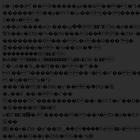
b�>j��)΄��!P�����ԫ��&���;�"k��B
��������p�SVT�(w��ę��!j���
��x�;�-
m��@J����nQ+���պ��כ��7�Ma�jf��J��ͱ4j���Ѳ�
撆R��x�ZMz�7v��IW���/d��ٞ�Тז�c�ZM~�ji�� ߒ��sQz�����Ԡ��DW��3�De�n"��M�+/
��������B��:�-�u��IJ���7j�
委���9��p�=�'m��AN�ޭ�=/
��������B��:�-
�n&������nUf���������q��x�ZM~�
c��
Ϲ�+,&��Ὰܢ��F[��(�1�*"��
ϒ��"J����ԧ�����<�;�b"�� ���"j��
,�!q�� қ�*]/
���؝�2��7�SMc�s"���ޭ�DQ/�应
�ܢ��F_��!� :�s"��
����7`��������F��+�SVT�n"��IJ�
�应����B ��4�
w�D"��IJ�׭�-`������S��9�Dr�ji��EJ߅��gJ�
应��
矁[��x�ZM~�n"��IB؃��!'����Тѕ��+��(m��IK�ʭ�/|
��ϐܢ��F[��x�ZMz�G�� %嬩