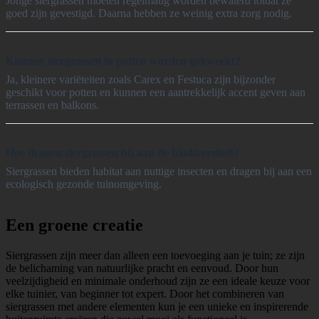
Jonge siergrassen moeten regelmatig worden bewaterd totdat ze
goed zijn gevestigd. Daarna hebben ze weinig extra zorg nodig.
Kunnen siergrassen in potten worden gekweekt?
Ja, kleinere variëteiten zoals Carex en Festuca zijn bijzonder
geschikt voor potten en kunnen een aantrekkelijk accent geven aan
terrassen en balkons.
Hoe dragen siergrassen bij aan de biodiversiteit?
Siergrassen bieden habitat aan nuttige insecten en dragen bij aan een
ecologisch gezonde tuinomgeving.
Een groene creatie
Siergrassen zijn meer dan alleen een toevoeging aan je tuin; ze zijn
de belichaming van natuurlijke pracht en eenvoud. Door hun
veelzijdigheid en minimale onderhoud zijn ze een ideale keuze voor
elke tuinier, van beginner tot expert. Door het combineren van
siergrassen met andere elementen kun je een unieke en inspirerende