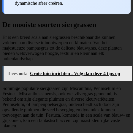
dynamische sfeer creëren.
De mooiste soorten siergrassen
Er is een breed scala aan siergrassen beschikbaar die kunnen
voldoen aan diverse tuinontwerpen en klimaten. Van het
majestueuze pampasgras tot de delicate blauwgras, deze planten
bieden weloverwogen hoogte, textuur en kleur aan elk
buitenlandschap.
Lees ook:
Grote tuin inrichten - Volg dan deze 4 tips op
Sommige populaire siergrassen zijn Miscanthus, Pennisetum en
Festuca. Miscanthus sinensis, ook wel zilvergras genoemd, is
bekend om zijn elegante pluimen en diverse kleurvariëteiten.
Pennisetum, of lampenpoetsergras, onderscheidt zich door zijn
opvallende pluimen die veel beweging en dynamiek kunnen
toevoegen aan de tuin. Festuca, komende in een scala van blauw- en
grijstonen, kan een fantastisch accent zijn naast kleurrijke vaste
planten.