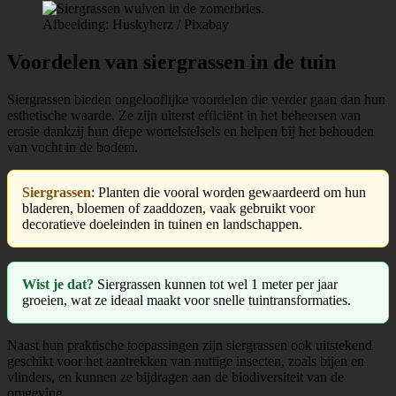
Afbeelding: Huskyherz / Pixabay
Voordelen van siergrassen in de tuin
Siergrassen bieden ongelooflijke voordelen die verder gaan dan hun
esthetische waarde. Ze zijn uiterst efficiënt in het beheersen van
erosie dankzij hun diepe wortelstelsels en helpen bij het behouden
van vocht in de bodem.
Siergrassen
: Planten die vooral worden gewaardeerd om hun
bladeren, bloemen of zaaddozen, vaak gebruikt voor
decoratieve doeleinden in tuinen en landschappen.
Wist je dat?
Siergrassen kunnen tot wel 1 meter per jaar
groeien, wat ze ideaal maakt voor snelle tuintransformaties.
Naast hun praktische toepassingen zijn siergrassen ook uitstekend
geschikt voor het aantrekken van nuttige insecten, zoals bijen en
vlinders, en kunnen ze bijdragen aan de biodiversiteit van de
omgeving.