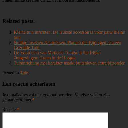
buitenruimte creëren die zowel mooi als functioneel is.
Related posts:
Kleine tuin inrichten: De leukste accessoires voor jouw kleine
tuin
Nuttige Insecten Aantrekken: Planten die Bijdragen aan een
Gezonde Tuin
De Voordelen van Verticale Tuinen in Stedelijke
Omgevingen: Groen in de Hoogte
Tuininrichting met karakter maakt buitenleven extra bijzonder
Posted in
Tuin
Een reactie achterlaten
Je e-mailadres zal niet getoond worden.
Vereiste velden zijn
gemarkeerd met
*
Reactie
*