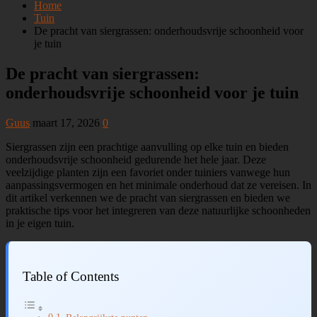
Home
Tuin
De pracht van siergrassen: onderhoudsvrije schoonheid voor
je tuin
De pracht van siergrassen:
onderhoudsvrije schoonheid voor je tuin
Guus
maart 17, 2026
0
Siergrassen zijn een prachtige aanvulling op elke tuin en bieden
onderhoudsvrije schoonheid gedurende het hele jaar. Deze
veelzijdige planten zijn een favoriet onder tuiniers vanwege hun
aanpassingsvermogen en het minimale onderhoud dat ze vereisen. In
dit artikel verkennen we de pracht van siergrassen en bieden we
praktische tips voor het integreren van deze natuurlijke schoonheden
in je eigen tuin.
Table of Contents