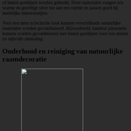
of linnen gordijnen worden gebruikt. Deze materialen voegen een
warme en gezellige sfeer toe aan een ruimte en passen goed bij
landelijke interieurstijlen.
Voor een meer eclectische look kunnen verschillende natuurlijke
materialen worden gecombineerd. Bijvoorbeeld, bamboe jaloezieën
kunnen worden gecombineerd met linnen gordijnen voor een unieke
en stijlvolle uitstraling.
Onderhoud en reiniging van natuurlijke
raamdecoratie