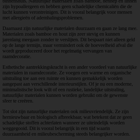
binnenshuis. Natuurlijke materialen zoals bamboe, hennep en linnen
zijn hypoallergeen en hebben geen schadelijke chemicaliën die de
lucht kunnen verontreinigen. Dit is vooral belangrijk voor mensen
met allergieën of ademhalingsproblemen.
Daarnaast zijn natuurlijke materialen duurzaam en gaan ze lang mee.
Materialen zoals bamboe en hout zijn zeer stevig en kunnen
jarenlang meegaan zonder te verslijten. Dit bespaart niet alleen geld
op de lange termijn, maar vermindert ook de hoeveelheid afval die
wordt geproduceerd door het regelmatig vervangen van
raamdecoratie.
Esthetische aantrekkingskracht is een ander voordeel van natuurlijke
materialen in raamdecoratie. Ze voegen een warme en organische
uitstraling toe aan een ruimte en kunnen gemakkelijk worden
aangepast aan verschillende interieurstijlen. Of je nu een moderne,
minimalistische look wilt of een rustieke, landelijke uitstraling,
natuurlijke materialen kunnen worden gebruikt om de gewenste
sfeer te creëren.
Tot slot zijn natuurlijke materialen ook milieuvriendelijk. Ze zijn
hernieuwbaar en biologisch afbreekbaar, wat betekent dat ze geen
schadelijke stoffen achterlaten wanneer ze uiteindelijk worden
weggegooid. Dit is vooral belangrijk in een tijd waarin
duurzaamheid en milieubescherming steeds belangrijker worden.