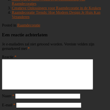
Raamdecoraties
Creatieve Oplossingen voor Raamdecoratie in de Keuken
Raamdecoratie Trends: Hoe Modern Design Je Huis Kan
Veranderen
Posted in
Raamdecoratie
Een reactie achterlaten
Je e-mailadres zal niet getoond worden.
Vereiste velden zijn
gemarkeerd met
*
Reactie
*
Naam
*
E-mail
*