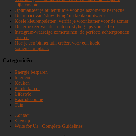
stijlelementen
Optimaliseer je buitenruimte voor de nazomerse barbecue
De impact van ‘slow living’ op keukenontwerp
Koele kleurenpaletten: verfris je woonkamer voor de zomer
De terugkeer van de art deco: styling tips voor 2026
Instagram-waardige zomertuinen: de perfecte achtergronden
creëren
Hoe je een binnentuin creëert voor een koele
zomerschuilplaats
Categorieën
Energie besparen
Interieur
Keuken
Kinderkamer
Lifestyle
Raamdecoratie
Tuin
Contact
Sitemap
Write for Us - Complete Guidelines