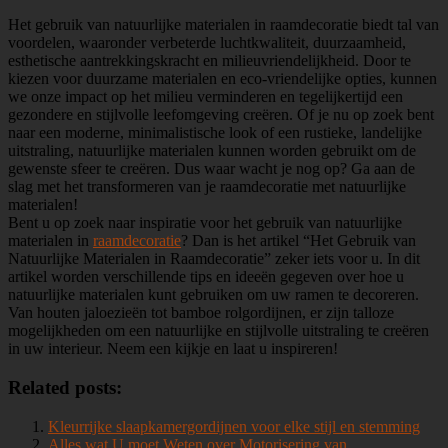
Het gebruik van natuurlijke materialen in raamdecoratie biedt tal van
voordelen, waaronder verbeterde luchtkwaliteit, duurzaamheid,
esthetische aantrekkingskracht en milieuvriendelijkheid. Door te
kiezen voor duurzame materialen en eco-vriendelijke opties, kunnen
we onze impact op het milieu verminderen en tegelijkertijd een
gezondere en stijlvolle leefomgeving creëren. Of je nu op zoek bent
naar een moderne, minimalistische look of een rustieke, landelijke
uitstraling, natuurlijke materialen kunnen worden gebruikt om de
gewenste sfeer te creëren. Dus waar wacht je nog op? Ga aan de
slag met het transformeren van je raamdecoratie met natuurlijke
materialen!
Bent u op zoek naar inspiratie voor het gebruik van natuurlijke
materialen in
raamdecoratie
? Dan is het artikel “Het Gebruik van
Natuurlijke Materialen in Raamdecoratie” zeker iets voor u. In dit
artikel worden verschillende tips en ideeën gegeven over hoe u
natuurlijke materialen kunt gebruiken om uw ramen te decoreren.
Van houten jaloezieën tot bamboe rolgordijnen, er zijn talloze
mogelijkheden om een natuurlijke en stijlvolle uitstraling te creëren
in uw interieur. Neem een kijkje en laat u inspireren!
Related posts:
Kleurrijke slaapkamergordijnen voor elke stijl en stemming
Alles wat U moet Weten over Motorisering van