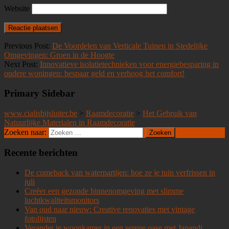
Website
Previous Post:
De Voordelen van Verticale Tuinen in Stedelijke
Omgevingen: Groen in de Hoogte
Next Post:
Innovatieve isolatietechnieken voor energiebesparing in
oudere woningen: bespaar geld en verhoog het comfort!
Primary Sidebar
www.cialisbijsluiter.be
>
Raamdecoratie
>
Het Gebruik van
Natuurlijke Materialen in Raamdecoratie
Zoeken naar:
Recente berichten
De comeback van waterpartijen: hoe ze je tuin verfrissen in
juli
Creëer een gezonde binnenomgeving met slimme
luchtkwaliteitsmonitors
Van oud naar nieuw: Creative renovaties met vintage
fotolijsten
Verander je woonkamer in een serene oase met Japandi