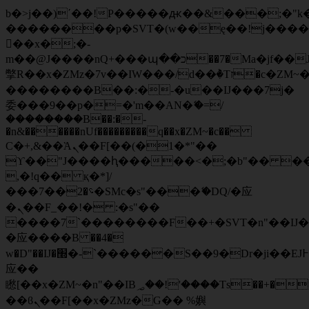
b�>j��)΄��!P�����ԫ��&���;�"k��B
��������p�SVT�(w��ę��!j���
��x�;�-
m��@J����nQ+���պ��כ��7�Ma�jf��J��ͱ4j���Ѳ�
撆R��x�ZMz�7v��IW���/d��ٞ�Тז�c�ZM~�ji�� ߒ��sQz�����Ԡ��DW��3�De�n"��M�+/
��������B��:�-�u��IJ���7j�
委���9��p�=�'m��AN�ޭ�=/
��������B��:�-
�n&������nUf���������q��x�ZM~�
c��
Ϲ�+,&��Ὰܢ��F[��(�1�*"��
ϒ��"J����ԧ�����<�;�b"�� ���"j��
,�!q�� қ�*]/
���؝�2��7�SMc�s"���ޭ�DQ/�应
�ܢ��F_��!� :�s"��
����7`��������F��+�SVT�n"��IJ�
�应����B ��4�
w�D"��IJ�׭�-`������S��9�Dr�ji��EJ߅��gJ�
应��
矁[��x�ZM~�n"��IB؃��!'����Тѕ��+��(m��IK�ʭ�/|
��ϐܢ��F[��x�ZMz�G�� %嬩