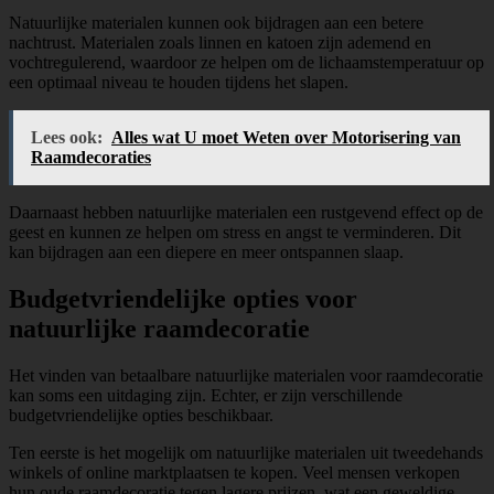
Natuurlijke materialen kunnen ook bijdragen aan een betere
nachtrust. Materialen zoals linnen en katoen zijn ademend en
vochtregulerend, waardoor ze helpen om de lichaamstemperatuur op
een optimaal niveau te houden tijdens het slapen.
Lees ook:
Alles wat U moet Weten over Motorisering van
Raamdecoraties
Daarnaast hebben natuurlijke materialen een rustgevend effect op de
geest en kunnen ze helpen om stress en angst te verminderen. Dit
kan bijdragen aan een diepere en meer ontspannen slaap.
Budgetvriendelijke opties voor
natuurlijke raamdecoratie
Het vinden van betaalbare natuurlijke materialen voor raamdecoratie
kan soms een uitdaging zijn. Echter, er zijn verschillende
budgetvriendelijke opties beschikbaar.
Ten eerste is het mogelijk om natuurlijke materialen uit tweedehands
winkels of online marktplaatsen te kopen. Veel mensen verkopen
hun oude raamdecoratie tegen lagere prijzen, wat een geweldige