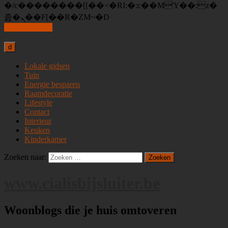
�/c��������[[��<�RI:�:c��MΎ��:z�
졾�ܢ��F[��R�ZM~�D
Skip to content
d
Lokale gidsen
Tuin
Energie besparen
Raamdecoratie
Lifestyle
Contact
Interieur
Keuken
Kinderkamer
Zoeken naar:
www.cialisbijsluiter.be
Woonblogs die je huis omtoveren