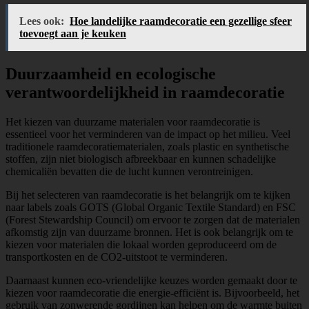
Lees ook:
Hoe landelijke raamdecoratie een gezellige sfeer
toevoegt aan je keuken
Duurzaamheid en ecologische
verantwoordelijkheid in raamdecoratie
Het kiezen van duurzame materialen voor raamdecoratie is
essentieel voor het verminderen van de impact op het milieu. Veel
traditionele raamdecoratiematerialen, zoals plastic en synthetische
stoffen, zijn niet biologisch afbreekbaar en kunnen schadelijke
chemicaliën bevatten die de lucht kunnen verontreinigen.
Bij het selecteren van raamdecoratie is het belangrijk om te kijken
naar labels zoals GOTS (Global Organic Textile Standard) en FSC
(Forest Stewardship Council) om ervoor te zorgen dat de materialen
afkomstig zijn van duurzame bronnen. Het is ook belangrijk om te
kiezen voor materialen die lokaal worden geproduceerd om de
transportkosten en de CO2-uitstoot te verminderen.
Daarnaast kunnen eco-vriendelijke keuzes worden gemaakt door te
kiezen voor raamdecoratie die energie-efficiënt is. Bijvoorbeeld, het
gebruik van zonwerende gordijnen kan helpen om de warmte buiten