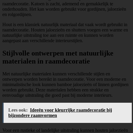
raamdecoratie. Katoen is zacht, ademend en gemakkelijk te
onderhouden. Het kan worden gebruikt voor gordijnen, jaloezieën
en rolgordijnen.
Hout is een klassiek natuurlijk materiaal dat vaak wordt gebruikt in
raamdecoratie. Houten jaloezieën en shutters voegen een warme en
natuurlijke uitstraling toe aan een ruimte en kunnen worden
aangepast aan verschillende interieurstijlen.
Stijlvolle ontwerpen met natuurlijke
materialen in raamdecoratie
Met natuurlijke materialen kunnen verschillende stijlen en
ontwerpen worden bereikt in raamdecoratie. Voor een moderne en
minimalistische look kunnen bamboe jaloezieën of linnen gordijnen
worden gebruikt. Deze materialen hebben een strakke en
eenvoudige uitstraling die goed past bij moderne interieurs.
Lees ook:
Ideeën voor kleurrijke raamdecoratie bij
bijzondere raamvormen
Voor een rustieke of landelijke uitstraling kunnen houten jaloezieën