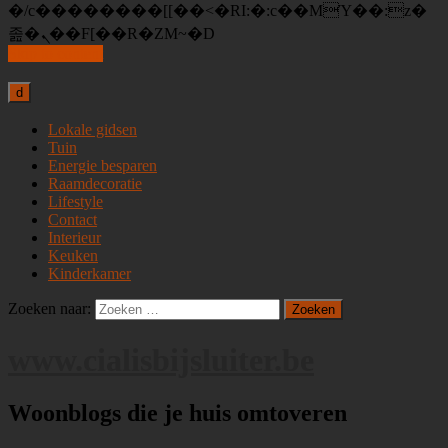
�/c��������[[��<�RI:�:c��MΎ��:z�
졾�ܢ��F[��R�ZM~�D
Skip to content
d
Lokale gidsen
Tuin
Energie besparen
Raamdecoratie
Lifestyle
Contact
Interieur
Keuken
Kinderkamer
Zoeken naar:
www.cialisbijsluiter.be
Woonblogs die je huis omtoveren