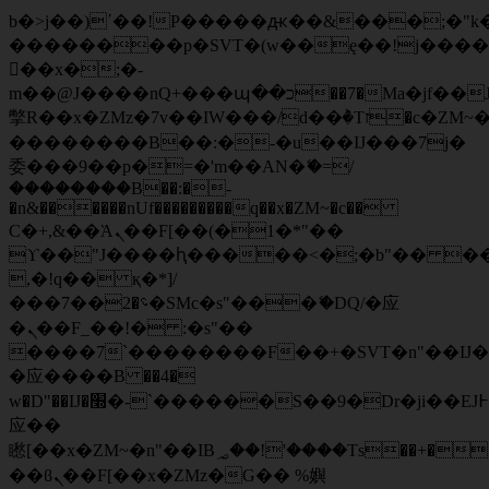
b�>j��)΄��!P�����ԫ��&���;�"k��B
��������p�SVT�(w��ę��!j���
��x�;�-
m��@J����nQ+���պ��כ��7�Ma�jf��J��ͱ4j���Ѳ�
撆R��x�ZMz�7v��IW���/d��ٞ�Тז�c�ZM~�ji�� ߒ��sQz�����Ԡ��DW��3�De�n"��M�+/
��������B��:�-�u��IJ���7j�
委���9��p�=�'m��AN�ޭ�=/
��������B��:�-
�n&������nUf���������q��x�ZM~�
c��
Ϲ�+,&��Ὰܢ��F[��(�1�*"��
ϒ��"J����ԧ�����<�;�b"�� ���"j��
,�!q�� қ�*]/
���؝�2��7�SMc�s"���ޭ�DQ/�应
�ܢ��F_��!� :�s"��
����7`��������F��+�SVT�n"��IJ�
�应����B ��4�
w�D"��IJ�׭�-`������S��9�Dr�ji��EJ߅��gJ�
应��
矁[��x�ZM~�n"��IB؃��!'����Тѕ��+��(m��IK�ʭ�/|
��ϐܢ��F[��x�ZMz�G�� %嬩