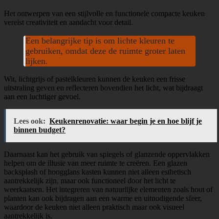
Het ontwerpen van een stijlvolle en functionele compacte keuken
vereist creativiteit en aandacht voor detail.
Een belangrijke tip is om lichte kleuren te
gebruiken, omdat deze de ruimte groter laten
lijken.
Wit, lichtgrijs of pastelkleuren kunnen de keuken een frisse
uitstraling geven en reflecteren bovendien het licht, wat bijdraagt
aan een luchtiger gevoel.
Lees ook:
Keukenrenovatie: waar begin je en hoe blijf je
binnen budget?
Daarnaast kan het gebruik van spiegels of glanzende oppervlakken
helpen om de illusie van meer ruimte te creëren. Een glazen
backsplash of hoogglans kasten kunnen niet alleen esthetisch
aantrekkelijk zijn, maar ook functioneel door het licht te
weerkaatsen. Het integreren van natuurlijke elementen zoals hout of
planten kan ook bijdragen aan een warme en uitnodigende sfeer,
waardoor de keuken niet alleen praktisch maar ook visueel
aantrekkelijk is.