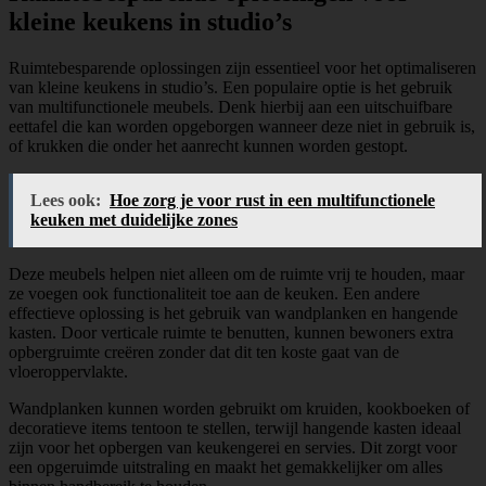
kleine keukens in studio’s
Ruimtebesparende oplossingen zijn essentieel voor het optimaliseren
van kleine keukens in studio’s. Een populaire optie is het gebruik
van multifunctionele meubels. Denk hierbij aan een uitschuifbare
eettafel die kan worden opgeborgen wanneer deze niet in gebruik is,
of krukken die onder het aanrecht kunnen worden gestopt.
Lees ook:
Hoe zorg je voor rust in een multifunctionele
keuken met duidelijke zones
Deze meubels helpen niet alleen om de ruimte vrij te houden, maar
ze voegen ook functionaliteit toe aan de keuken. Een andere
effectieve oplossing is het gebruik van wandplanken en hangende
kasten. Door verticale ruimte te benutten, kunnen bewoners extra
opbergruimte creëren zonder dat dit ten koste gaat van de
vloeroppervlakte.
Wandplanken kunnen worden gebruikt om kruiden, kookboeken of
decoratieve items tentoon te stellen, terwijl hangende kasten ideaal
zijn voor het opbergen van keukengerei en servies. Dit zorgt voor
een opgeruimde uitstraling en maakt het gemakkelijker om alles