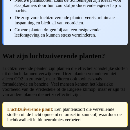
Nieuwe plantsoorten zoals de Schoenlepel zijn ideaal voor
slaapkamers door hun zuurstofproducerende eigenschap ’s
nachts.
De zorg voor luchtzuiverende planten vereist minimale
inspanning en biedt tal van voordelen.
Groene planten dragen bij aan een rustgevende
leefomgeving en kunnen stress verminderen.
Wat zijn luchtzuiverende planten?
Luchtzuiverende planten zijn planten die effectief schadelijke stoffen
uit de lucht kunnen verwijderen. Deze planten veranderen niet
alleen CO2 in zuurstof, maar filteren ook toxines zoals
formaldehyde en benzine. Veel mensen kennen het klassieke
voorbeeld van de Vredeslelie of de Engelse klimop, maar er zijn tal
van andere planten die net zo effectief zijn.
Luchtzuiverende plant
: Een plantensoort die vervuilende
stoffen uit de lucht opneemt en omzet in zuurstof, waardoor de
luchtkwaliteit in binnenruimtes verbetert.