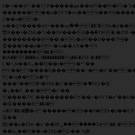
b�>j��)΄��!P�����ԫ��&���;�"k��B
��������p�SVT�(w��ę��!j���
��x�;�-
m��@J����nQ+���պ��כ��7�Ma�jf��J��ͱ4j���Ѳ�
撆R��x�ZMz�7v��IW���/d��ٞ�Тז�c�ZM~�ji�� ߒ��sQz�����Ԡ��DW��3�De�n"��M�+/
��������B��:�-�u��IJ���7j�
委���9��p�=�'m��AN�ޭ�=/
��������B��:�-
�n&������nUf���������q��x�ZM~�
c��
Ϲ�+,&��Ὰܢ��F[��(�1�*"��
ϒ��"J����ԧ�����<�;�b"�� ���"j��
,�!q�� қ�*]/
���؝�2��7�SMc�s"���ޭ�DQ/�应
�ܢ��F_��!� :�s"��
����7`��������F��+�SVT�n"��IJ�
�应����B ��4�
w�D"��IJ�׭�-`������S��9�Dr�ji��EJ߅��gJ�
应��
矁[��x�ZM~�n"��IB؃��!'����Тѕ��+��(m��IK�ʭ�/|
��ϐܢ��F[��x�ZMz�G�� %嬩