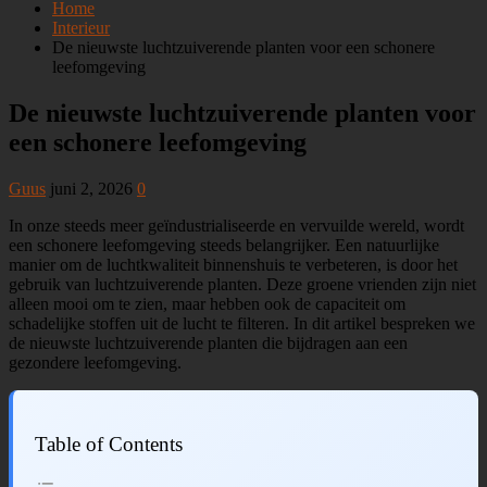
Home
Interieur
De nieuwste luchtzuiverende planten voor een schonere
leefomgeving
De nieuwste luchtzuiverende planten voor
een schonere leefomgeving
Guus
juni 2, 2026
0
In onze steeds meer geïndustrialiseerde en vervuilde wereld, wordt
een schonere leefomgeving steeds belangrijker. Een natuurlijke
manier om de luchtkwaliteit binnenshuis te verbeteren, is door het
gebruik van luchtzuiverende planten. Deze groene vrienden zijn niet
alleen mooi om te zien, maar hebben ook de capaciteit om
schadelijke stoffen uit de lucht te filteren. In dit artikel bespreken we
de nieuwste luchtzuiverende planten die bijdragen aan een
gezondere leefomgeving.
Table of Contents