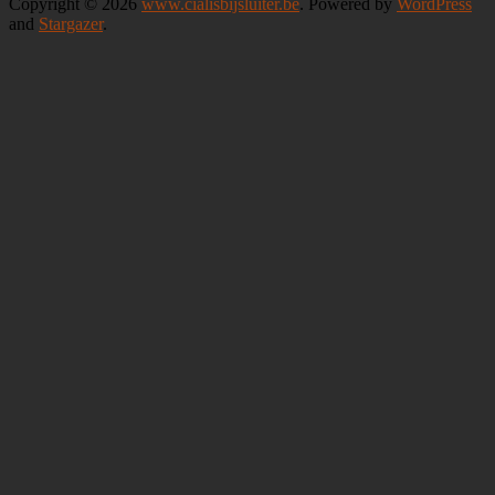
Copyright © 2026
www.cialisbijsluiter.be
. Powered by
WordPress
and
Stargazer
.