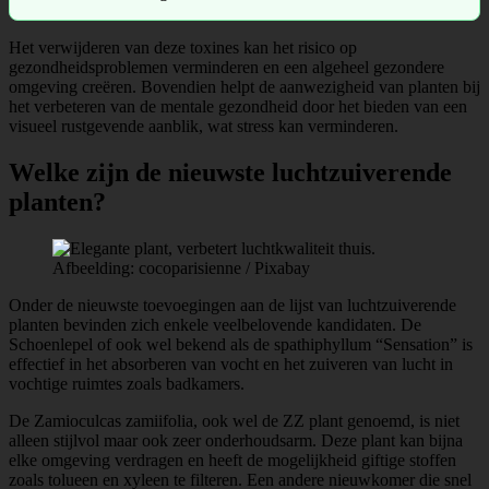
Het verwijderen van deze toxines kan het risico op
gezondheidsproblemen verminderen en een algeheel gezondere
omgeving creëren. Bovendien helpt de aanwezigheid van planten bij
het verbeteren van de mentale gezondheid door het bieden van een
visueel rustgevende aanblik, wat stress kan verminderen.
Welke zijn de nieuwste luchtzuiverende
planten?
Afbeelding: cocoparisienne / Pixabay
Onder de nieuwste toevoegingen aan de lijst van luchtzuiverende
planten bevinden zich enkele veelbelovende kandidaten. De
Schoenlepel of ook wel bekend als de spathiphyllum “Sensation” is
effectief in het absorberen van vocht en het zuiveren van lucht in
vochtige ruimtes zoals badkamers.
De Zamioculcas zamiifolia, ook wel de ZZ plant genoemd, is niet
alleen stijlvol maar ook zeer onderhoudsarm. Deze plant kan bijna
elke omgeving verdragen en heeft de mogelijkheid giftige stoffen
zoals tolueen en xyleen te filteren. Een andere nieuwkomer die snel