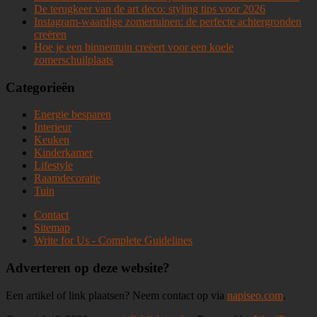
De terugkeer van de art deco: styling tips voor 2026
Instagram-waardige zomertuinen: de perfecte achtergronden
creëren
Hoe je een binnentuin creëert voor een koele
zomerschuilplaats
Categorieën
Energie besparen
Interieur
Keuken
Kinderkamer
Lifestyle
Raamdecoratie
Tuin
Contact
Sitemap
Write for Us - Complete Guidelines
Adverteren op deze website?
Een artikel of link plaatsen? Neem contact op via
napiseo.com
.