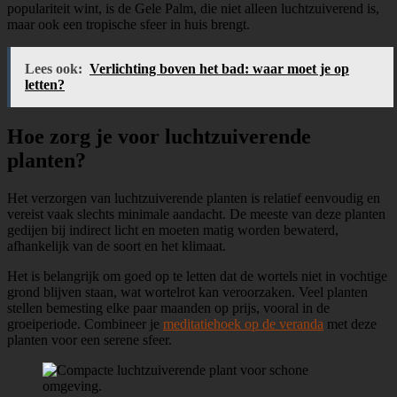
populariteit wint, is de Gele Palm, die niet alleen luchtzuiverend is,
maar ook een tropische sfeer in huis brengt.
Lees ook:
Verlichting boven het bad: waar moet je op
letten?
Hoe zorg je voor luchtzuiverende
planten?
Het verzorgen van luchtzuiverende planten is relatief eenvoudig en
vereist vaak slechts minimale aandacht. De meeste van deze planten
gedijen bij indirect licht en moeten matig worden bewaterd,
afhankelijk van de soort en het klimaat.
Het is belangrijk om goed op te letten dat de wortels niet in vochtige
grond blijven staan, wat wortelrot kan veroorzaken. Veel planten
stellen bemesting elke paar maanden op prijs, vooral in de
groeiperiode. Combineer je
meditatiehoek op de veranda
met deze
planten voor een serene sfeer.