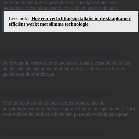
De Schoenlepel is zeer geschikt voor vochtige ruimtes zoals
badkamers. Deze plant absorbeert vocht en zuivert de lucht.
Lees ook:
Hoe een verlichtingsinstallatie in de slaapkamer
efficiënt werkt met slimme technologie
Hoe vaak moet ik luchtzuiverende planten water geven?
De frequentie varieert per plantensoort, maar meestal hebben deze
planten slechts matige vochtigheid nodig. Laat de aarde tussen
gietbeurten door uitdrogen.
Kunnen luchtzuiverende planten ook buiten groeien?
Veel luchtzuiverende planten gedijen buiten, mits de
omstandigheden vergelijkbaar zijn met hun natuurlijke habitat. Zorg
voor voldoende indirect licht en een passende vochtigheidsgraad.
Zijn luchtzuiverende planten huisdiervriendelijk?