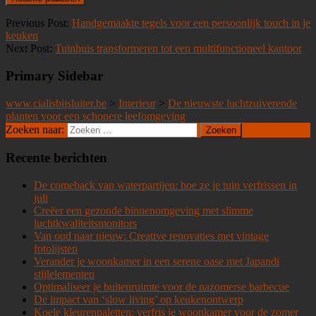
Previous Post:
Handgemaakte tegels voor een persoonlijk touch in je
keuken
Next Post:
Tuinhuis transformeren tot een multifunctioneel kantoor
Primary Sidebar
www.cialisbijsluiter.be
>
Interieur
>
De nieuwste luchtzuiverende
planten voor een schonere leefomgeving
Zoeken naar:
Recente berichten
De comeback van waterpartijen: hoe ze je tuin verfrissen in
juli
Creëer een gezonde binnenomgeving met slimme
luchtkwaliteitsmonitors
Van oud naar nieuw: Creative renovaties met vintage
fotolijsten
Verander je woonkamer in een serene oase met Japandi
stijlelementen
Optimaliseer je buitenruimte voor de nazomerse barbecue
De impact van ‘slow living’ op keukenontwerp
Koele kleurenpaletten: verfris je woonkamer voor de zomer