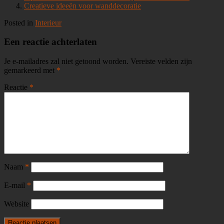
Creatieve ideeën voor wanddecoratie
Posted in
Interieur
Een reactie achterlaten
Je e-mailadres zal niet getoond worden.
Vereiste velden zijn
gemarkeerd met
*
Reactie
*
Naam
*
E-mail
*
Website