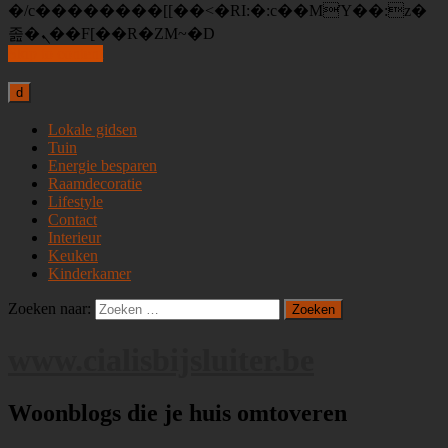
�/c��������[[��<�RI:�:c��MΎ��:z�
졾�ܢ��F[��R�ZM~�D
Skip to content
d
Lokale gidsen
Tuin
Energie besparen
Raamdecoratie
Lifestyle
Contact
Interieur
Keuken
Kinderkamer
Zoeken naar:
www.cialisbijsluiter.be
Woonblogs die je huis omtoveren