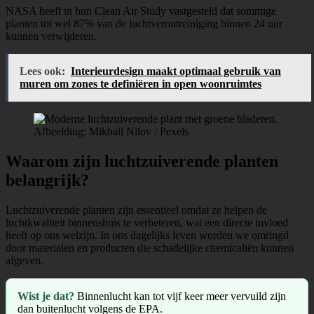
NASA heeft in hun Clean Air Study vastgesteld dat sommige
planten tot wel 87% van de luchtverontreiniging binnen 24 uur
kunnen verwijderen.
Lees ook:
Interieurdesign maakt optimaal gebruik van
muren om zones te definiëren in open woonruimtes
Afbeelding: Mikhail Nilov / Pexels
Waarom zijn luchtzuiverende planten
belangrijk?
Luchtzuiverende planten zijn essentieel omdat ze helpen de
luchtkwaliteit binnenshuis te verbeteren, wat een directe invloed
heeft op ons welzijn. In ons dagelijks leven worden we omringd
door materialen en producten die schadelijke chemicaliën kunnen
afgeven.
Wist je dat?
Binnenlucht kan tot vijf keer meer vervuild zijn
dan buitenlucht volgens de EPA.