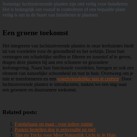
Sommige luchtzuiverende planten zijn niet veilig voor huisdieren.
Het is belangrijk om vooraf te controleren of een bepaalde plant
veilig is om in de buurt van huisdieren te plaatsen.
Een groene toekomst
Het integreren van luchtzuiverende planten in onze leefruimtes biedt
tal van voordelen voor de gezondheid en het welzijn. Door hun
vermogen om schadelijke stoffen te filteren en zuurstof af te geven,
dragen deze planten bij aan een schonere en gezondere
leefomgeving. Naast hun functionele voordelen, brengen ze ook een
element van natuurlijke schoonheid en rust in huis. Overweeg om je
tuin te transformeren en een
vogelvriendelijke tuin te creëren
. Door
luchtzuiverende planten te introduceren, maken we een stap naar
een groenere en duurzamere toekomst.
Related posts:
Fotobehang op maat : voor iedere ruimte
Posters bestellen doe je eenvoudig en snel
Tips en Tricks voor Meer Natuurlijk Licht in Je Huis