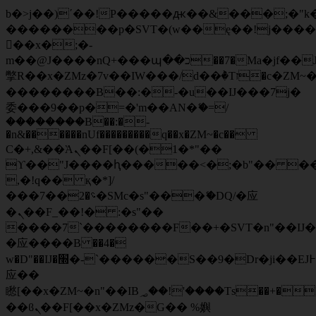
b�>j��)΄��!P�����ԫ��&���;�"k��B
��������p�SVT�(w��ę��!j���
��x�;�-
m��@J����nQ+���պ��כ��7�Ma�jf��J��ͱ4j���Ѳ�
撆R��x�ZMz�7v��IW���/d��ٞ�Тז�c�ZM~�ji�� ߒ��sQz�����Ԡ��DW��3�De�n"��M�+/
��������B��:�-�u��IJ���7j�
委���9��p�=�'m��AN�ޭ�=/
��������B��:�-
�n&������nUf���������q��x�ZM~�
c��
Ϲ�+,&��Ὰܢ��F[��(�1�*"��
ϒ��"J����ԧ�����<�;�b"�� ���"j��
,�!q�� қ�*]/
���؝�2��7�SMc�s"���ޭ�DQ/�应
�ܢ��F_��!� :�s"��
����7`��������F��+�SVT�n"��IJ�
�应����B ��4�
w�D"��IJ�׭�-`������S��9�Dr�ji��EJ߅��gJ�
应��
矁[��x�ZM~�n"��IB؃��!'����Тѕ��+��(m��IK�ʭ�/|
��ϐܢ��F[��x�ZMz�G�� %嬩