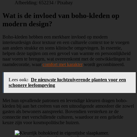
Afbeelding: 652234 / Pixabay
Wat is de invloed van boho-kleden op
modern design?
Boho-kleden hebben een merkbare invloed op modern
interieurdesign door textuur en een culturele context toe te voegen
aan anders strakke en soms klinische omgevingen. In essentie,
helpen deze tapijten om een gevoel van warmte en persoonlijkheid
naar voren te brengen, wat overeenkomt met de ontwikkelingen in
raamdecoratie, waar
comfort met karakter
wordt gecombineerd.
Lees ook:
De nieuwste luchtzuiverende planten voor een
schonere leefomgeving
Met hun opvallende patronen en levendige kleuren dragen boho-
kleden bij aan het creëren van een uitnodigende atmosfeer die zowel
gasten als bewoners aanspreekt. Bovendien versterken ze de
connectie met verschillende culturen, waardoor ze een geliefde
keuze zijn voor kosmopolitische huizen.