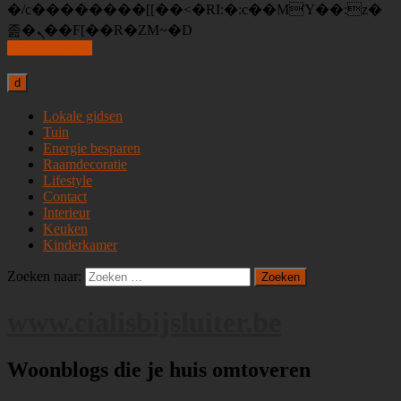
�/c��������[[��<�RI:�:c��MΎ��:z�
졾�ܢ��F[��R�ZM~�D
Skip to content
d
Lokale gidsen
Tuin
Energie besparen
Raamdecoratie
Lifestyle
Contact
Interieur
Keuken
Kinderkamer
Zoeken naar:
www.cialisbijsluiter.be
Woonblogs die je huis omtoveren