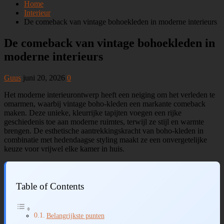
Home
Interieur
De comeback van vintage bohoekleden in moderne interieurs
De comeback van vintage bohoekleden in
moderne interieurs
Guus
juni 20, 2026
0
Het moderne interieurontwerp heeft een neiging om het verleden te
omarmen, waarbij vintage boho-kleden een markante comeback
maken. Deze unieke, kleurrijke tapijten voegen een rijke
geschiedenis toe aan moderne ruimtes, terwijl ze stijl en warmte
brengen. De esthetische aantrekkingskracht van boho-kleden in
combinatie met hedendaagse styling maakt ze een onvergetelijke
keuze voor vrijwel elke kamer in huis.
Table of Contents
Belangrijkste punten