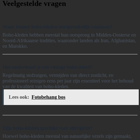
Veelgestelde vragen
Waar komen boho-kleden oorspronkelijk vandaan?
Boho-kleden hebben meestal hun oorsprong in Midden-Oosterse en
Noord-Afrikaanse tradities, waaronder landen als Iran, Afghanistan,
en Marokko.
Hoe onderhoud je een vintage boho-kleed?
Regelmatig stofzuigen, vermijden van direct zonlicht, en
professioneel reinigen eens per jaar zijn essentieel voor het behoud
van de kwaliteit van boho-kleden.
Lees ook:
Fotobehang bos
Zijn boho-kleden geschikt voor allergieën?
Hoewel boho-kleden meestal van natuurlijke vezels zijn gemaakt,