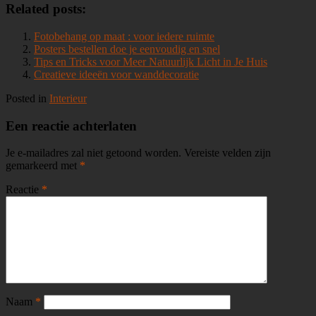
Related posts:
Fotobehang op maat : voor iedere ruimte
Posters bestellen doe je eenvoudig en snel
Tips en Tricks voor Meer Natuurlijk Licht in Je Huis
Creatieve ideeën voor wanddecoratie
Posted in
Interieur
Een reactie achterlaten
Je e-mailadres zal niet getoond worden.
Vereiste velden zijn
gemarkeerd met
*
Reactie
*
Naam
*