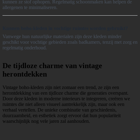
kunnen ze stof ophopen. Regelmatig schoonmaken kan helpen de
allergenen te minimaliseren.
Kunnen boho-kleden in vochtige ruimtes worden gebruikt?
Vanwege hun natuurlijke materialen zijn deze kleden minder
geschikt voor vochtige gebieden zoals badkamers, tenzij met zorg en
regelmatig onderhoud.
De tijdloze charme van vintage
herontdekken
Vintage boho-kleden zijn niet zomaar een trend, ze zijn een
herontdekking van een tijdloze charme die generaties overspant.
Door deze kleden in moderne interieurs te integreren, creëren we
ruimtes die niet alleen visueel aantrekkelijk zijn, maar ook een
verhaal vertellen. De unieke combinatie van geschiedenis,
duurzaamheid, en esthetiek zorgt ervoor dat hun populariteit
waarschijnlijk nog vele jaren zal aanhouden.