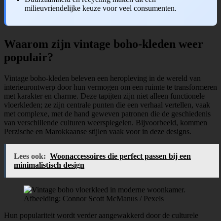
milieuvriendelijke keuze voor veel consumenten.
Waarom zijn vintage boho-kleden weer
populair?
Vintage boho-kleden beleven een heropleving in de wereld van
interieurontwerp door hun vermogen om een ruimte te transformeren
met karakter en charme. Deze tapijten zijn niet alleen functionele
vloerkleden; ze zijn centrale punten die een verhaal vertellen, vaak
met complexe, met de hand geweven patronen die de geschiedenis
van verschillende culturen weerspiegelen. Bijvoorbeeld, kommen
Perzische en Marokkaanse stijlen vaak voor in deze designs.
Lees ook:
Woonaccessoires die perfect passen bij een
minimalistisch design
Afbeelding: Connor Scott McManus / Pexels
Hun populariteit wordt verder aangewakkerd door de culturele