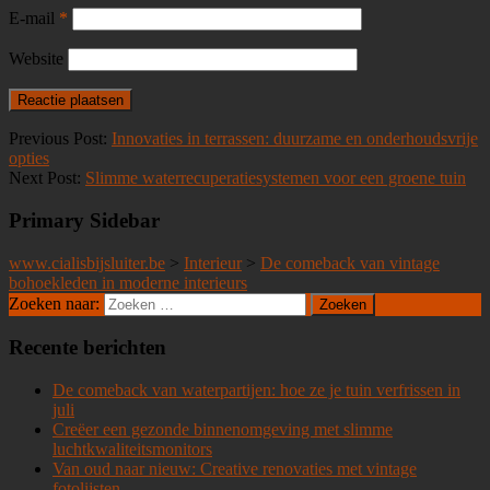
E-mail
*
Website
Previous Post:
Innovaties in terrassen: duurzame en onderhoudsvrije
opties
Next Post:
Slimme waterrecuperatiesystemen voor een groene tuin
Primary Sidebar
www.cialisbijsluiter.be
>
Interieur
>
De comeback van vintage
bohoekleden in moderne interieurs
Zoeken naar:
Recente berichten
De comeback van waterpartijen: hoe ze je tuin verfrissen in
juli
Creëer een gezonde binnenomgeving met slimme
luchtkwaliteitsmonitors
Van oud naar nieuw: Creative renovaties met vintage
fotolijsten