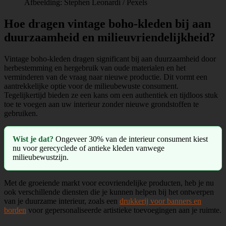
Afbeelding: Stephen Leonardi / Pexels
Hoe dragen vintage boho-kleden bij aan
duurzaamheid en milieuvriendelijkheid?
Vintage boho-kleden dragen significant bij aan duurzaamheid door
herbestemming en hergebruik van oude materialen en het
verminderen van de vraag naar nieuwe productie. Dit vormt een
aantrekkelijke optie voor de milieubewuste consument.
Tegelijkertijd bieden ze een kans om een authentiek en tijdloos stuk
toe te voegen aan uw interieur zonder nieuwe grondstoffen te
gebruiken.
Wist je dat?
Ongeveer 30% van de interieur consument kiest
nu voor gerecyclede of antieke kleden vanwege
milieubewustzijn.
Met de groeiende markt voor ecovriendelijke producten, heb je nu
ook verschillende diensten die je kunnen helpen bij het ontwerpen
van je duurzame interieur, zoals een
drukkerij voor banners en
borden
voor gepersonaliseerde artistieke toevoegingen aan je ruimte.